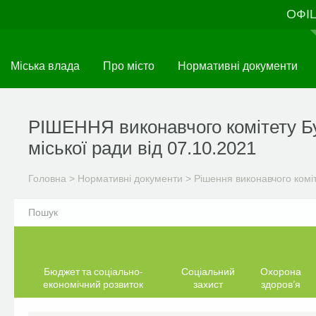
Перейти
ОФІ
до
основного
матеріалу
Міська влада
Про місто
Нормативні документи
РІШЕННЯ виконавчого комітету Б
міської ради від 07.10.2021
Головна
>
Нормативні документи
>
Рішення виконавчого комі
Бюджет та соціально-
Соціальний
Охорона
економічний розвиток
захист
здоров’я