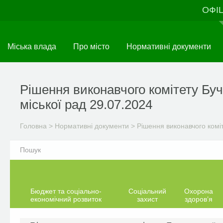
Перейти
ОФІ
до
основного
матеріалу
Міська влада
Про місто
Нормативні документи
Рішення виконавчого комітету Буч
міської рад 29.07.2024
Головна
>
Нормативні документи
>
Рішення виконавчого комі
Бюджет та соціально-
Соціальний
Охорона
економічний розвиток
захист
здоров’я