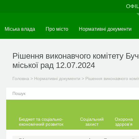
Перейти
ОФІ
до
основного
матеріалу
Міська влада
Про місто
Нормативні документи
Рішення виконавчого комітету Буч
міської рад 12.07.2024
Головна
>
Нормативні документи
>
Рішення виконавчого комі
Бюджет та соціально-
Соціальний
Охорона
економічний розвиток
захист
здоров’я