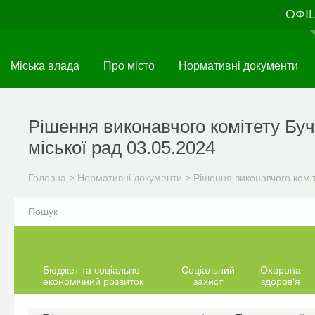
Перейти
ОФІ
до
основного
матеріалу
Міська влада
Про місто
Нормативні документи
Рішення виконавчого комітету Буч
міської рад 03.05.2024
Головна
>
Нормативні документи
>
Рішення виконавчого комі
Бюджет та соціально-
Соціальний
Охорона
економічний розвиток
захист
здоров’я