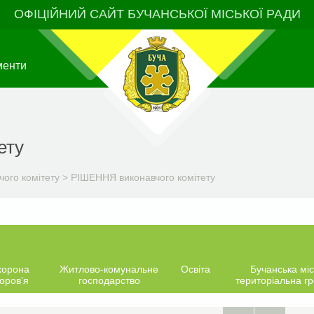
ОФІЦІЙНИЙ САЙТ БУЧАНСЬКОЇ МІСЬКОЇ РАДИ
менти
ету
чого комітету
>
РІШЕННЯ виконавчого комітету
хорона
Житлово-комунальне
Освіта
Бучанська міс
оров’я
господарство
територіальна г