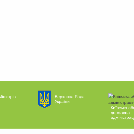
Міністрів
Верховна Рада
України
Київська об
державна
адміністрац