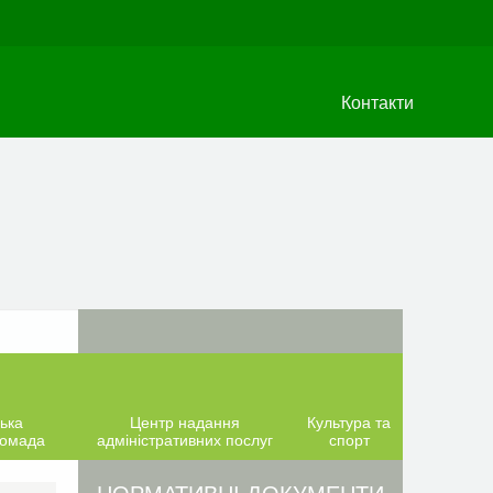
Контакти
ька
Центр надання
Культура та
ромада
адміністративних послуг
спорт