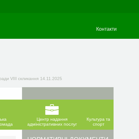
Контакти
ради VIIІ скликання 14.11.2025
ька
Центр надання
Культура та
ромада
адміністративних послуг
спорт