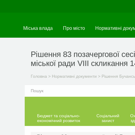
Перейти
до
основного
матеріалу
Міська влада
Про місто
Нормативні доку
Рішення 83 позачергової сесі
міської ради VIIІ скликання 1
Головна
>
Нормативні документи
>
Рішення Бучанськ
Бюджет та соціально-
Соціальний
О
економічний розвиток
захист
зд