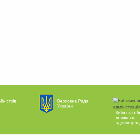
Міністрів
Верховна Рада
України
Київська об
державна
адміністрац