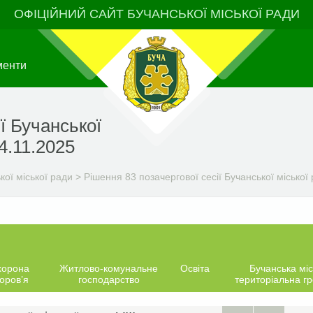
ОФІЦІЙНИЙ САЙТ БУЧАНСЬКОЇ МІСЬКОЇ РАДИ
менти
ї Бучанської
4.11.2025
ої міської ради
>
Рішення 83 позачергової сесії Бучанської міської 
хорона
Житлово-комунальне
Освіта
Бучанська міс
оров’я
господарство
територіальна г