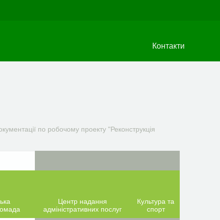
Контакти
кументації по робочому проекту "Реконструкція
ька
Центр надання
Культура та
ромада
адміністративних послуг
спорт