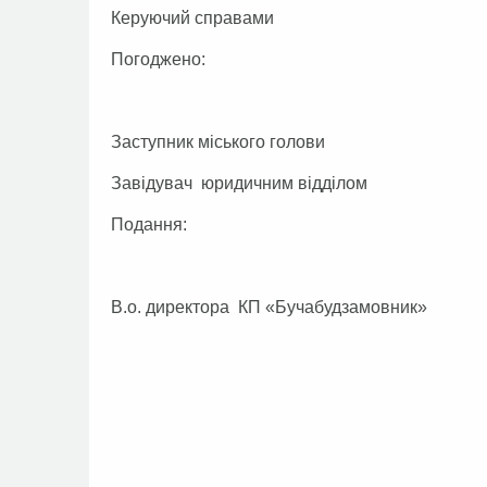
Керуючий справами Г.В
Погоджено:
Заступник міського голови О.
Завідувач юридичним відділом Т
Подання:
В.о. директора КП «Бучабудзамовник»