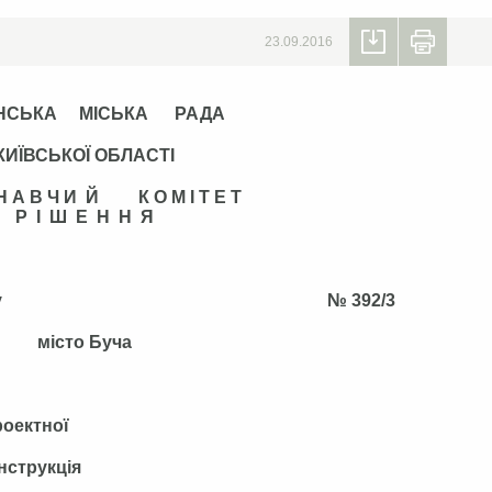
23.09.2016
НСЬКА МІСЬКА РАДА
КИЇВСЬКОЇ ОБЛАСТІ
 Н А В Ч И Й К О М І Т Е Т
Р І Ш Е Н Н Я
сня 2016 року № 392/3
місто Буча
роектної
нструкція