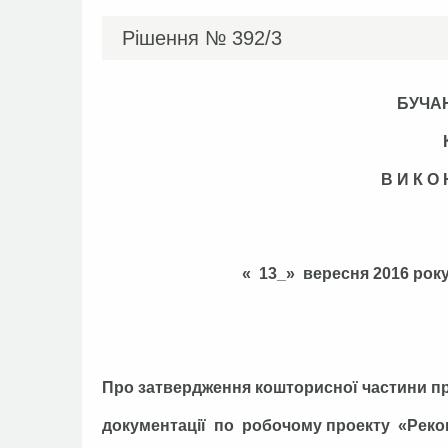
Рішення №
392/3
БУЧА
В И К О
« 13_» вере
Про затвердження кошторисної частини п
документації по робочому проекту «Реко