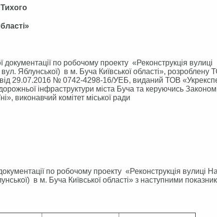
 Тихого
області»
документації по робочому проекту «Реконструкція вулиці
вул. Яблунської) в м. Буча Київської області», розроблену 
т від 29.07.2016 № 0742-4298-16/УЕБ, виданий ТОВ «Укрексп
 дорожньої інфраструктури міста Буча та керуючись Законом
і», виконавчий комітет міської ради
документації по робочому проекту «Реконструкція вулиці Н
унської) в м. Буча Київської області» з наступними показни