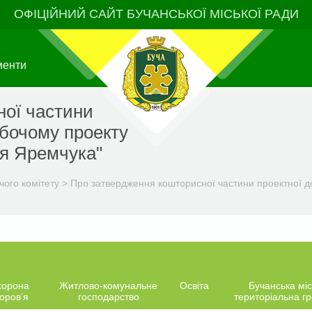
ОФІЦІЙНИЙ САЙТ БУЧАНСЬКОЇ МІСЬКОЇ РАДИ
менти
ної частини
обочому проекту
ія Яремчука"
чого комітету
>
Про затвердження кошторисної частини проектної до
хорона
Житлово-комунальне
Освіта
Бучанська міс
оров’я
господарство
територіальна г