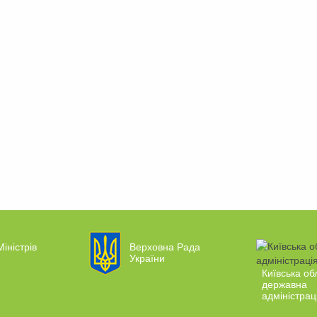
Міністрів
Верховна Рада
України
Київська об
державна
адміністрац