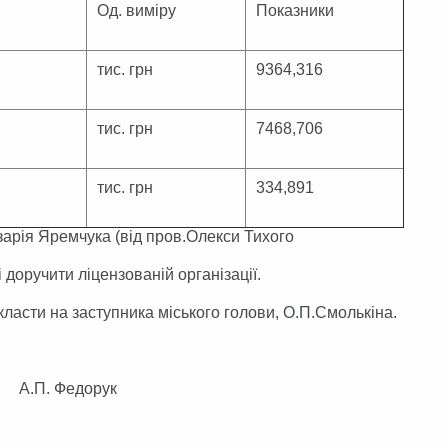
Од. виміру
Показники
тис. грн
9364,316
тис. грн
7468,706
тис. грн
334,891
азарія Яремчука (від пров.Олекси Тихого
і доручити ліцензованій організації.
ласти на заступника міського голови, О.П.Смолькіна.
 Федорук