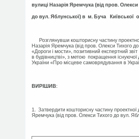
вулиці Назарія Яремчука (від пров. Олекси
до вул. Яблунської) в м. Буча Київської 
Розглянувши кошторисну частину проектної 
Назарія Яремчука (від пров. Олекси Тихого до 
«Дороги і мости», позитивний експертний зві
в будівництві», з метою покращення існуючої
України «Про місцеве самоврядування в Україн
ВИРІШИВ
:
1. Затвердити кошторисну частину проектної 
Яремчука (від пров. Олекси Тихого до вул. Ябл