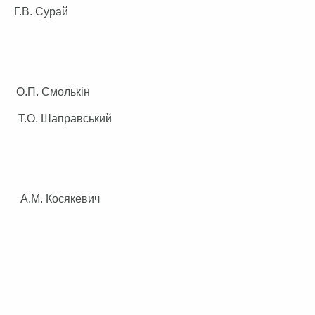
. Сурай
П. Смолькін
.О. Шаправський
 А.М. Косякевич