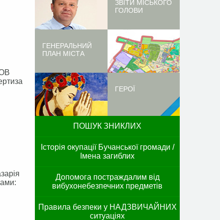
ЗВІТИ МІСЬКОГО
ГОЛОВИ
ГЕНЕРАЛЬНИЙ
ПЛАН МІСТА
ТОВ
ертиза
ГЕРОЇ
ПОШУК ЗНИКЛИХ
Історія окупації Бучанської громади /
Імена загиблих
азарія
Допомога постраждалим від
ками:
вибухонебезпечних предметів
Правила безпеки у НАДЗВИЧАЙНИХ
ситуаціях