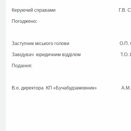
Керуючий справами Г.В. Су
Погоджено:
Заступник міського голови О.П. См
Завідувач юридичним відділом Т.О. Ша
Подання:
В.о. директора КП «Бучабудзамовник» А.М. 