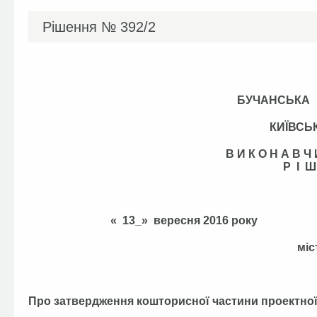
Рішення №
392/2
БУЧАНСЬКА
КИЇВСЬ
В И К О Н А В 
Р І Ш
« 13_» вересня 
міс
Про затвердження кошторисної частини проектно