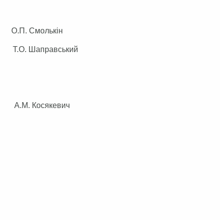
П. Смолькін
.О. Шаправський
 А.М. Косякевич