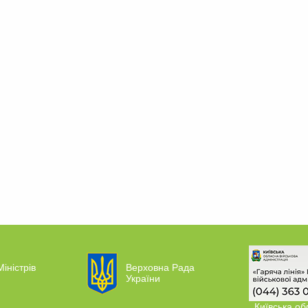
Міністрів
Верховна Рада
України
Київська об