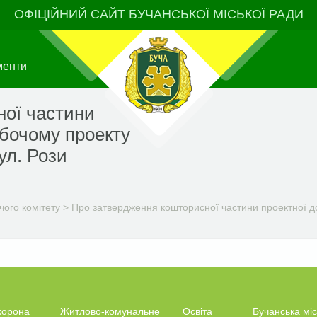
ОФІЦІЙНИЙ САЙТ БУЧАНСЬКОЇ МІСЬКОЇ РАДИ
менти
ної частини
обочому проекту
ул. Рози
чого комітету
>
Про затвердження кошторисної частини проектної до
хорона
Житлово-комунальне
Освіта
Бучанська міс