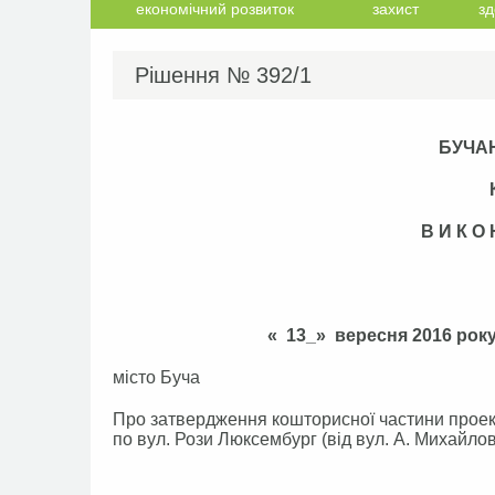
економічний розвиток
захист
зд
Рішення №
392/1
БУЧА
В И К О
« 13_» вере
місто Буча
Про затвердження кошторисної частини проек
по вул. Рози Люксембург (від вул. А. Михайло