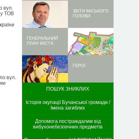
о вул.
ЗВІТИ МІСЬКОГО
ну ТОВ
ГОЛОВИ
країни
ГЕНЕРАЛЬНИЙ
ПЛАН МІСТА
ГЕРОЇ
по вул.
ими
ПОШУК ЗНИКЛИХ
Історія окупації Бучанської громади /
Імена загиблих
Допомога постраждалим від
вибухонебезпечних предметів