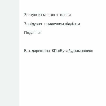
Заступник міського голови О.
Завідувач юридичним відділом Т
Подання:
В.о. директора КП «Бучабудзамовник»