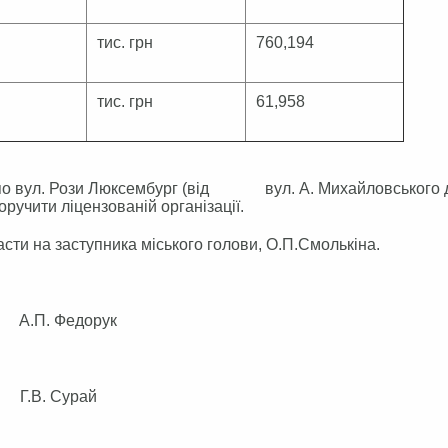
тис. грн
760,194
тис. грн
61,958
ру по вул. Рози Люксембург (від вул. А. Михайловського
доручити ліцензованій організації.
сти на заступника міського голови, О.П.Смолькіна.
 Федорук
. Сурай