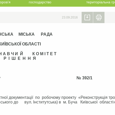
оров’я
господарство
територіальна г
23.09.2016
НСЬКА МІСЬКА РАДА
КИЇВСЬКОЇ ОБЛАСТІ
 Н А В Ч И Й К О М І Т Е Т
Р І Ш Е Н Н Я
сня 2016 року № 392/1
тної документації по робочому проекту «Реконструкція тр
вського до вул. Інститутська) в м. Буча Київської області