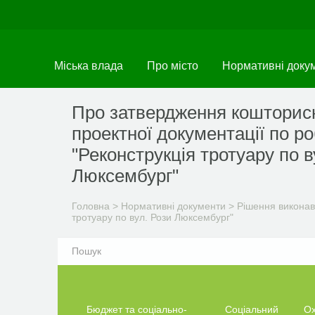
Перейти
до
основного
матеріалу
Міська влада
Про місто
Нормативні доку
Про затвердження кошторис
проектної документації по р
"Реконструкція тротуару по в
Люксембург"
Головна
>
Нормативні документи
>
Рішення виконав
тротуару по вул. Рози Люксембург"
Бюджет та соціально-
Соціальний
О