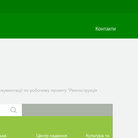
Контакти
кументації по робочому проекту "Реконструкція
ька
Центр надання
Культура та