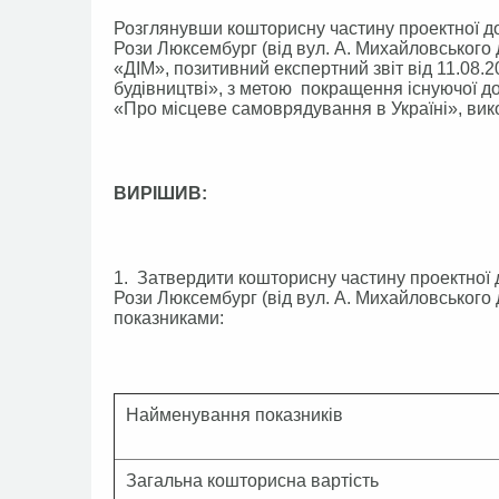
Розглянувши кошторисну частину проектної до
Рози Люксембург (від вул. А. Михайловського д
«ДІМ», позитивний експертний звіт від 11.08
будівництві», з метою покращення існуючої д
«Про місцеве самоврядування в Україні», вико
ВИРІШИВ:
1. Затвердити кошторисну частину проектної 
Рози Люксембург (від вул. А. Михайловського д
показниками:
Найменування показників
Загальна кошторисна вартість