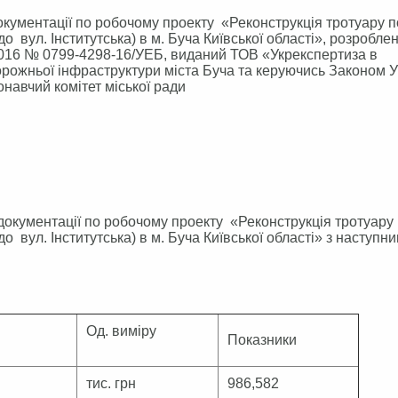
кументації по робочому проекту «Реконструкція тротуару п
о вул. Інститутська) в м. Буча Київської області», розробле
.2016 № 0799-4298-16/УЕБ, виданий ТОВ «Укрекспертиза в
орожньої інфраструктури міста Буча та керуючись Законом У
навчий комітет міської ради
документації по робочому проекту «Реконструкція тротуару 
о вул. Інститутська) в м. Буча Київської області» з наступн
Од. виміру
Показники
тис. грн
986,582