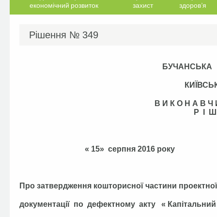
економічний розвиток
захист
здоров’я
Рішення №
349
БУЧАНСЬКА
КИЇВСЬ
В И К О Н А В 
Р І Ш
« 15» серпня 
Про затвердження кошторисної частини проектно
документації по дефектному акту « Капітальний