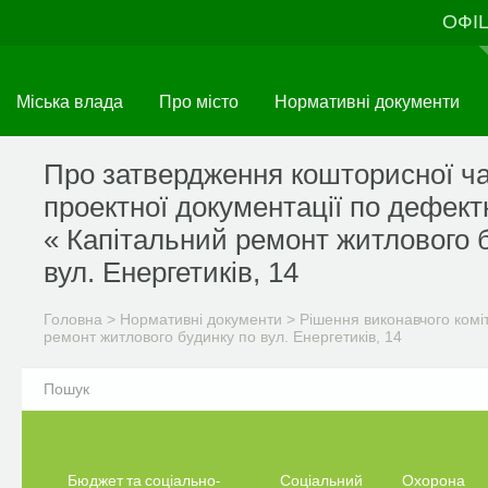
Перейти
ОФІ
до
основного
матеріалу
Міська влада
Про місто
Нормативні документи
Про затвердження кошторисної ч
проектної документації по дефект
« Капітальний ремонт житлового 
вул. Енергетиків, 14
Головна
>
Нормативні документи
>
Рішення виконавчого комі
ремонт житлового будинку по вул. Енергетиків, 14
Бюджет та соціально-
Соціальний
Охорона