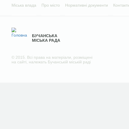
Міська влада
Про місто
Нормативні документи
Контакт
БУЧАНСЬКА
МІСЬКА РАДА
© 2015. Всі права на матеріали, розміщені
на сайті, належать Бучанській міській раді