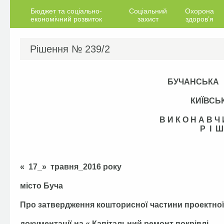
Бюджет та соціально-
Соціальний
Охорона
економічний розвиток
захист
здоров’я
Рішення №
239/2
БУЧАНСЬКА
КИЇВСЬ
В И К О Н А В 
Р І Ш
« 17_» травня_2016 рок
місто Буча
Про затвердження кошторисної частини проектно
документації на « Капітальний ремонт покрівлі