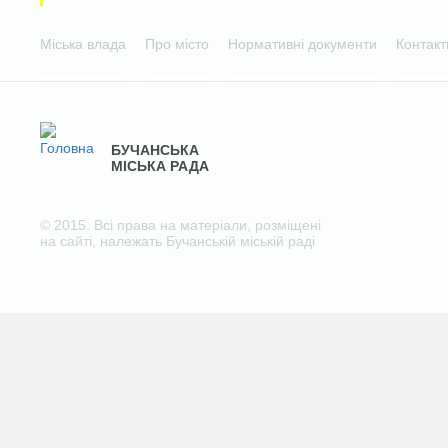
Міська влада
Про місто
Нормативні документи
Контакт
БУЧАНСЬКА
МІСЬКА РАДА
© 2015. Всі права на матеріали, розміщені
на сайті, належать Бучанській міській раді