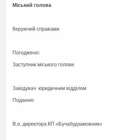
Міський голова А.П.
Керуючий справами Г.В
Погоджено:
Заступник міського голови О
Завідувач юридичним відділом Т
Подання:
В.о. директора КП «Бучабудзамовник