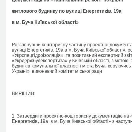
житлового будинку по вулиці Енергетиків, 19а
в м. Буча Київської області»
Розглянувши кошторисну частину проектної документац
вулиці Енергетиків, 19а в м. Буча Київської області»
«Укрспецгідроізоляція», та позитивний експертни
«Укрдержбудекспертиза» у Київській області, з мето
будинків комунальної власності міста Буча, керуючис
Україні», виконавчий комітет міської ради
ВИРІШИВ:
1. Затвердити проектно-кошторисну документацію на «
Енергетиків, 19а в м. Буча Київської області» з насту