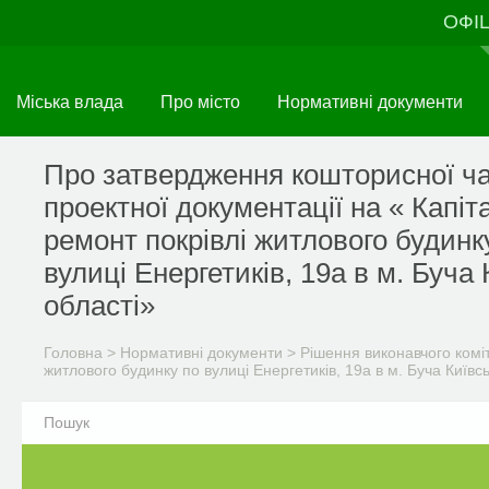
Перейти
ОФІ
до
основного
матеріалу
Міська влада
Про місто
Нормативні документи
Про затвердження кошторисної ч
проектної документації на « Капі
ремонт покрівлі житлового будинк
вулиці Енергетиків, 19а в м. Буча 
області»
Головна
>
Нормативні документи
>
Рішення виконавчого комі
житлового будинку по вулиці Енергетиків, 19а в м. Буча Київсь