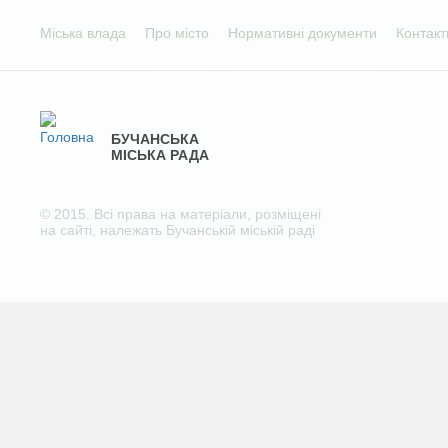
Міська влада
Про місто
Нормативні документи
Контакт
БУЧАНСЬКА
МІСЬКА РАДА
© 2015. Всі права на матеріали, розміщені
на сайті, належать Бучанській міській раді