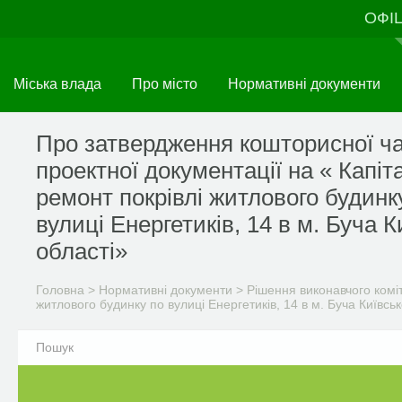
Перейти
ОФІ
до
основного
матеріалу
Міська влада
Про місто
Нормативні документи
Про затвердження кошторисної ч
проектної документації на « Капі
ремонт покрівлі житлового будинк
вулиці Енергетиків, 14 в м. Буча К
області»
Головна
>
Нормативні документи
>
Рішення виконавчого комі
житлового будинку по вулиці Енергетиків, 14 в м. Буча Київськ