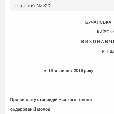
Рішення №
322
БУЧАНСЬКА
КИЇВСЬ
В И К О Н А В 
Р І Ш
« 19 » липня 
Про виплату стипендій міського голови
обдарованій молоді