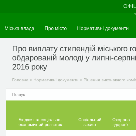
Перейти
ОФІ
до
основного
матеріалу
Міська влада
Про місто
Нормативні документи
Про виплату стипендій міського г
обдарованій молоді у липні-серпн
2016 року
Головна
>
Нормативні документи
>
Рішення виконавчого комі
Бюджет та соціально-
Соціальний
Охорона
економічний розвиток
захист
здоров’я