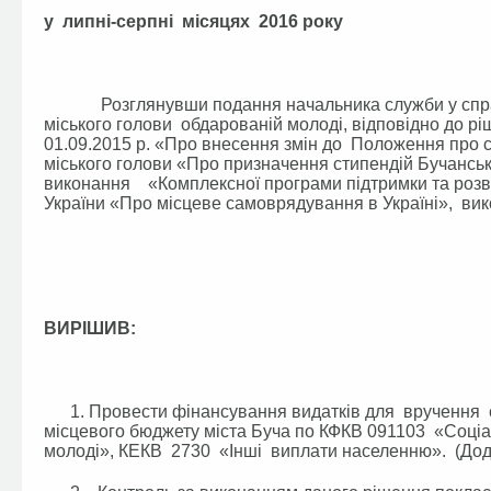
у липні-серпні місяцях 2016 року
Розглянувши подання начальника служби у справах 
міського голови обдарованій молоді, відповідно до ріш
01.09.2015 р. «Про внесення змін до Положення про 
міського голови «Про призначення стипендій Бучансько
виконання «Комплексної програми підтримки та розви
України «Про місцеве самоврядування в Україні», вик
ВИРІШИВ:
1. Провести фінансування видатків для вручення ст
місцевого бюджету міста Буча по КФКВ 091103 «Соці
молоді», КЕКВ 2730 «Інші виплати населенню». (Додат