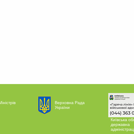
Міністрів
Верховна Рада
України
Київська об
державна
адміністрац