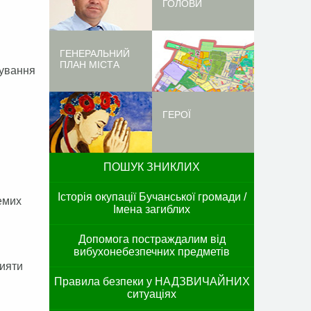
ГОЛОВИ
ГЕНЕРАЛЬНИЙ
ПЛАН МІСТА
дування
ГЕРОЇ
ПОШУК ЗНИКЛИХ
Історія окупації Бучанської громади /
емих
Імена загиблих
Допомога постраждалим від
вибухонебезпечних предметів
рияти
Правила безпеки у НАДЗВИЧАЙНИХ
ситуаціях