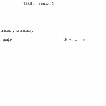
ом Т.О.Шаправський
 захисту та захисту
нобильської катастрофи Г.В.Назаренко