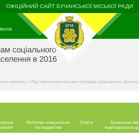
ОФІЦІЙНИЙ САЙТ БУЧАНСЬКОЇ МІСЬКОЇ РАДИ
менти
рам соціального
аселення в 2016
чого комітету
>
Про виконання міських програм соціального захисту
хорона
Житлово-комунальне
Освіта
Бучанська міс
оров’я
господарство
територіальна г