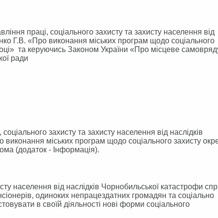
ління праці, соціального захисту та захисту населення від
нко Г.В. «Про виконання міських програм щодо соціального
 році» та керуючись Законом України «Про місцеве самовря
кої ради
 соціального захисту та захисту населення від наслідків
о виконання міських програм щодо соціального захисту окр
ома (додаток - Інформація).
исту населення від наслідків Чорнобильської катастрофи сп
іонерів, одиноких непрацездатних громадян та соціально
товувати в своїй діяльності нові форми соціального