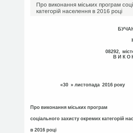
Про виконання міських програм соц
категорій населення в 2016 році
БУЧА
08292, міст
В И К О
«30 » листоп
Про виконання міських програм
соціального захисту окремих категорій на
в 2016 році