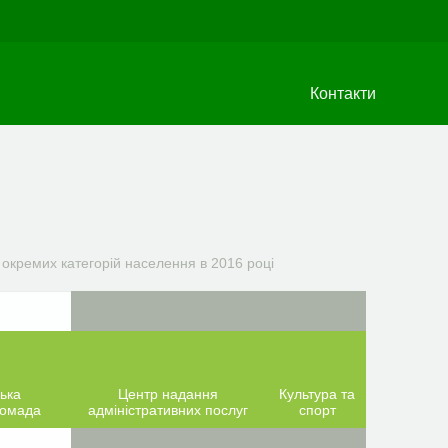
Контакти
 окремих категорій населення в 2016 році
ька
Центр надання
Культура та
ромада
адміністративних послуг
спорт