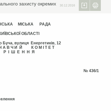
іального захисту окремих
30.12.2016
НСЬКА МІСЬКА РАДА
КИЇВСЬКОЇ ОБЛАСТІ
о Буча, вулиця Енергетиків, 12
 Н А В Ч И Й К О М І Т Е Т
Р І Ш Е Н Н Я
ада 2016 року № 436/1
селення