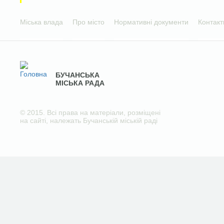
Міська влада
Про місто
Нормативні документи
Контакт
БУЧАНСЬКА
МІСЬКА РАДА
© 2015. Всі права на матеріали, розміщені
на сайті, належать Бучанській міській раді