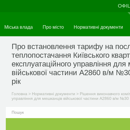
Перейти
ОФІ
до
основного
матеріалу
Міська влада
Про місто
Нормативні документи
Про встановлення тарифу на пос
теплопостачання Київського квар
експлуатаційного управління для
військової частини А2860 в/м №3
рік
Головна
>
Нормативні документи
>
Рішення виконавчого комі
управління для мешканців військової частини А2860 в/м №30 