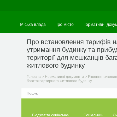
Перейти
до
основного
матеріалу
Міська влада
Про місто
Нормативні доку
Про встановлення тарифів н
утримання будинку та прибу
території для мешканців баг
житлового будинку
Головна
>
Нормативні документи
>
Рішення виконав
багатоквартирного житлового будинку
Бюджет та соціально-
Соціальний
О