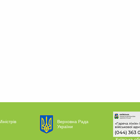
Міністрів
Верховна Рада
України
Київська об