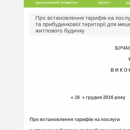
економічний розвиток
захист
зд
Про встановлення тарифів на послу
та прибудинкової території для меш
житлового будинку
БУЧА
В И К О
« 16 » гру
Про встановлення тарифів на послуги