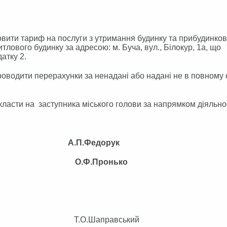
новити тариф на послуги з утримання будинку та прибудинков
лового будинку за адресою: м. Буча, вул., Білокур, 1а, що
атку 2.
оводити перерахунки за ненадані або надані не в повному 
ласти на заступника міського голови за напрямком діяльнос
А.П.Федорук
ами О.Ф.Пронько
ілом Т.О.Шаправський