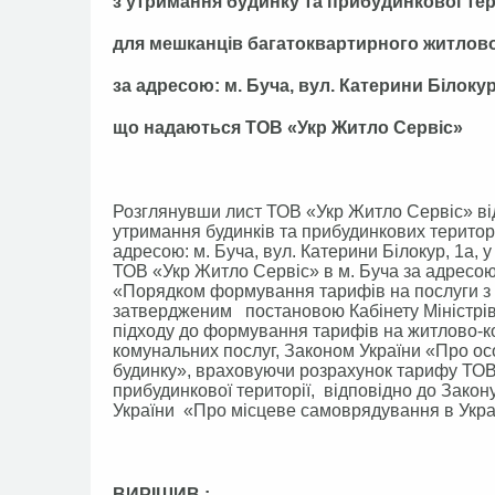
з утримання будинку та прибудинкової тер
для мешканців багатоквартирного житлов
за адресою: м. Буча, вул. Катерини Білокур,
що надаються ТОВ «Укр Житло Сервіс»
Розглянувши лист ТОВ «Укр Житло Сервіс» від
утримання будинків та прибудинкових територ
адресою: м. Буча, вул. Катерини Білокур, 1а, 
ТОВ «Укр Житло Сервіс» в м. Буча за адресою: 
«Порядком формування тарифів на послуги з у
затвердженим постановою Кабінету Міністрів 
підходу до формування тарифів на житлово-к
комунальних послуг, Законом України «Про ос
будинку», враховуючи розрахунок тарифу ТОВ 
прибудинкової території, відповідно до Зако
України «Про місцеве самоврядування в Украї
ВИРІШИВ :