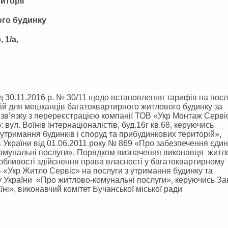
иторії
ого будинку
 1/а,
 30.11.2016 р. № 30/11 щодо встановлення тарифів на посл
ій для мешканців багатоквартирного житлового будинку за
у зв’язку з перереєстрацією компанії ТОВ «Укр Монтаж Серві
вул. Воїнів Інтернаціоналістів, буд.16г кв.68, керуючись
тримання будинків і споруд та прибудинкових територій»,
України від 01.06.2011 року № 869 «Про забезпечення єдин
омунальні послуги», Порядком визначення виконавця житл
обливості здійснення права власності у багатоквартирному
«Укр Житло Сервіс» на послуги з утримання будинку та
ну України «Про житлово-комунальні послуги», керуючись З
ні», виконавчий комітет Бучанської міської ради