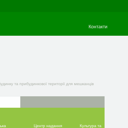
Контакти
удинку та прибудинкової території для мешканців
ька
Центр надання
Культура та