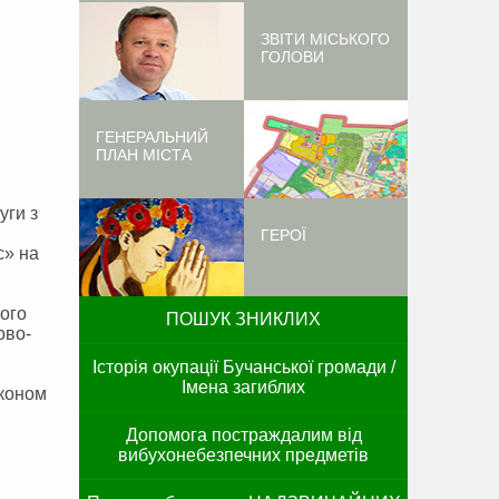
ЗВІТИ МІСЬКОГО
ГОЛОВИ
ГЕНЕРАЛЬНИЙ
ПЛАН МІСТА
уги з
ГЕРОЇ
с» на
ого
ПОШУК ЗНИКЛИХ
ово-
Історія окупації Бучанської громади /
Імена загиблих
аконом
Допомога постраждалим від
вибухонебезпечних предметів