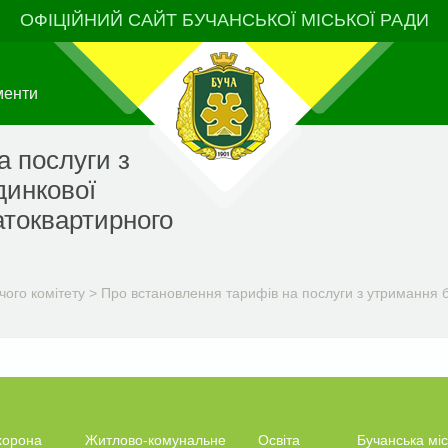
ОФІЦІЙНИЙ САЙТ БУЧАНСЬКОЇ МІСЬКОЇ РАДИ
менти
а послуги з
динкової
атоквартирного
чого комітету
>
Про встановлення тарифів на послуги з утримання б
хорона
Житлово-комунальне
Освіта
Бучанська міс