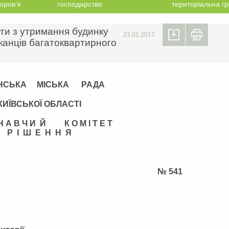
оров’я
господарство
територіальна г
ги з утримання будинку
23.01.2017
канців багатоквартирного
НСЬКА МІСЬКА РАДА
КИЇВСЬКОЇ ОБЛАСТІ
 Н А В Ч И Й К О М І Т Е Т
Р І Ш Е Н Н Я
дня 2016 року № 541