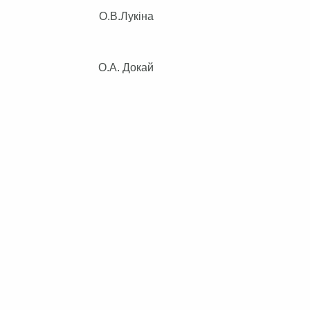
оміки О.В.Лукіна
КГ О.А. Докай