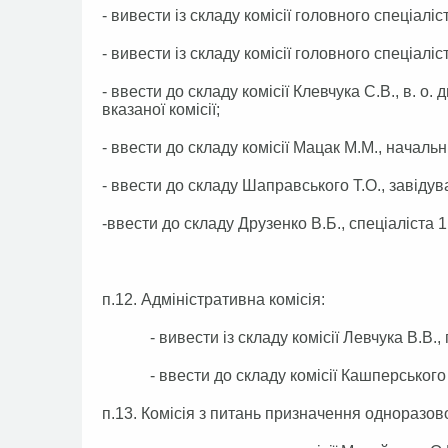
- вивести із складу комісії головного спеціалі
- вивести із складу комісії головного спеціаліс
- ввести до складу комісії Клевчука С.В., в. 
вказаної комісії;
- ввести до складу комісії Мацак М.М., начал
- ввести до складу Шаправського Т.О., завіду
-ввести до складу Друзенко В.Б., спеціаліста 
п.12. Адміністративна комісія:
- вивести із складу комісії Левчука В.В., г
- ввести до складу комісії Кашперського Р.В
п.13. Комісія з питань призначення одноразов