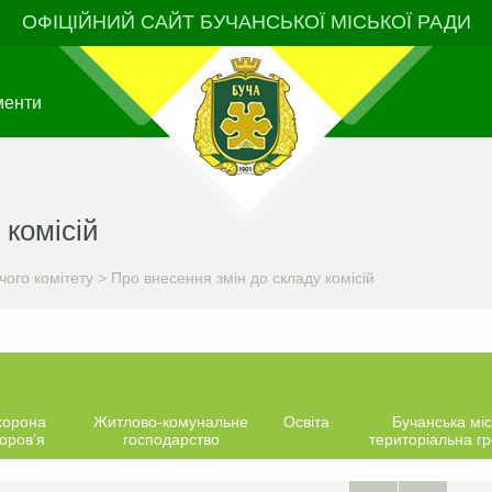
ОФІЦІЙНИЙ САЙТ БУЧАНСЬКОЇ МІСЬКОЇ РАДИ
менти
 комісій
чого комітету
>
Про внесення змін до складу комісій
хорона
Житлово-комунальне
Освіта
Бучанська міс
оров’я
господарство
територіальна г