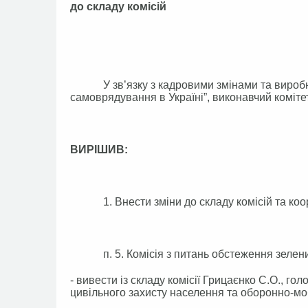
до складу комісій
У зв’язку з кадровими змінами та виробнич
самоврядування в Україні”, виконавчий комітет
ВИРІШИВ:
1. Внести зміни до складу комісій та коорди
п. 5. Комісія з питань обстеження зелених
- вивести із складу комісії Грицаєнко С.О., го
цивільного захисту населення та оборонно-моб