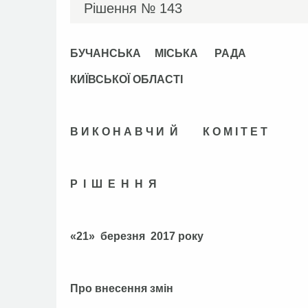
Рішення №
143
БУЧАНСЬКА МІСЬКА РАДА
КИЇВСЬКОЇ ОБЛАСТІ
В И К О Н А В Ч И Й К О М І Т Е Т
Р І Ш Е Н Н Я
«21» березня 201
Про внесення змін