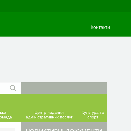
Контакти
ька
Центр надання
Культура та
ромада
адміністративних послуг
спорт