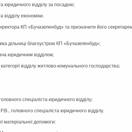
ста юридичного відділу за посадою;
та відділу економіки.
о. директора КП «Бучазеленбуд» та призначити його секретаре
ьника дільниці благоустрою КП «Бучазеленбуд»;
вача юридичним відділом;
1 категорії відділу житлово-комунального господарства;
оловного спеціаліста юридичного відділу;
., головного спеціаліста юридичного відділу.
ої матеріальної допомоги: