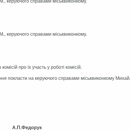
, керуючого справами міськвиконкому.
, керуючого справами міськвиконкому.
ісій про їх участь у роботі комісій.
 покласти на керуючого справами міськвиконкому Миха
.Федорук