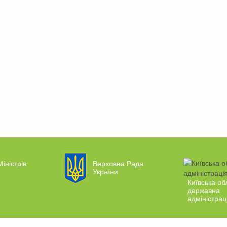
Міністрів
Верховна Рада
України
Київська об
державна
адміністрац