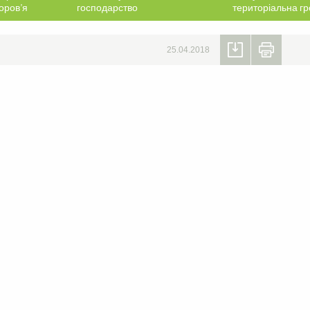
оров’я
господарство
територіальна г
25.04.2018