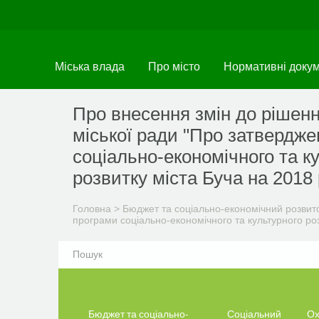
Перейти
до
основного
матеріалу
Міська влада
Про місто
Нормативні доку
Про внесення змін до рішенн
міської ради "Про затвердж
соціально-економічного та к
розвитку міста Буча на 2018 
Головна
>
Бюджет та соціально-економічний розвит
програми соціально-економічного та культурного роз
Бюджет та соціально-
Соціальний
Ох