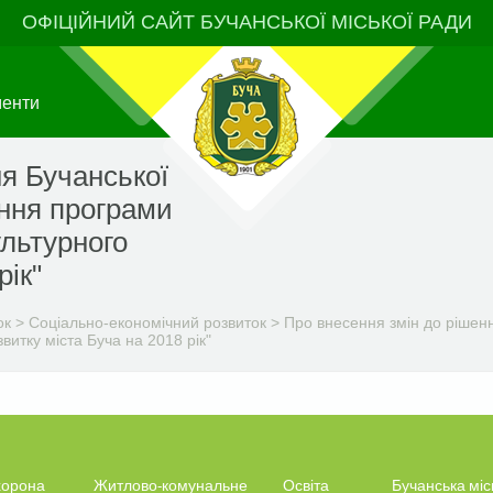
ОФІЦІЙНИЙ САЙТ БУЧАНСЬКОЇ МІСЬКОЇ РАДИ
менти
я Бучанської
ення програми
ультурного
рік"
ок
>
Соціально-економічний розвиток
>
Про внесення змін до рішенн
витку міста Буча на 2018 рік"
орона
Житлово-комунальне
Освіта
Бучанська міс