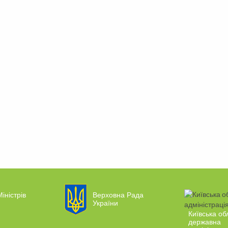
іністрів
Верховна Рада
України
Київська об
державна