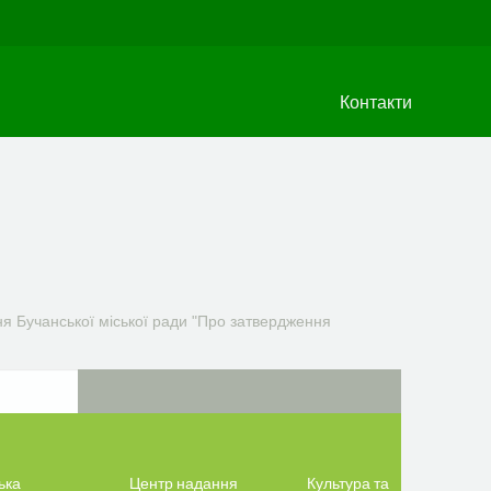
Контакти
я Бучанської міської ради "Про затвердження
ька
Центр надання
Культура та