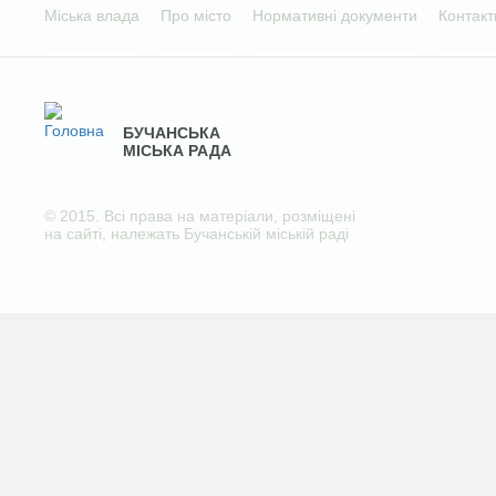
Міська влада
Про місто
Нормативні документи
Контакт
БУЧАНСЬКА
МІСЬКА РАДА
© 2015. Всі права на матеріали, розміщені
на сайті, належать Бучанській міській раді