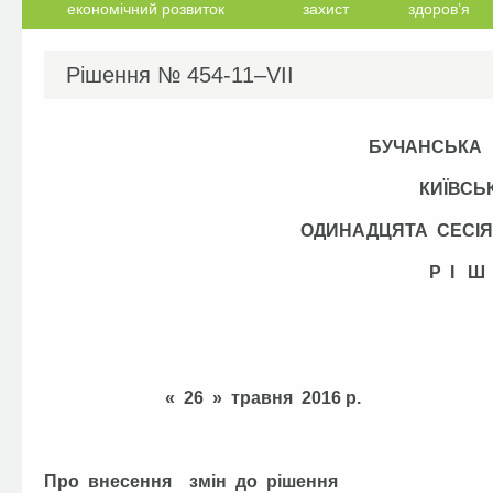
економічний розвиток
захист
здоров’я
Рішення №
454-11–VІI
БУЧАНСЬКА
КИЇВСЬ
ОДИНАДЦЯТА СЕСІ
Р І Ш
« 26 » травня 201
Про внесення змін до рішення