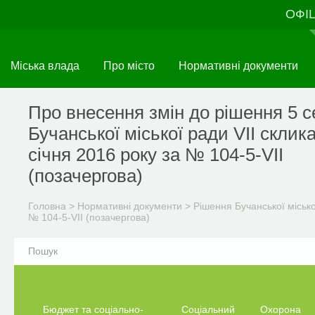
Перейти
ОФІ
до
основного
матеріалу
Міська влада
Про місто
Нормативні документи
Про внесення змін до рішення 5 се
Бучанської міської ради VІI склик
січня 2016 року за № 104-5-VІI
(позачергова)
Головна
>
Нормативні документи
>
Рішення Бучанської міськ
№ 104-5-VІI (позачергова)
Бюджет та соціально-
Соціальний
Охорона