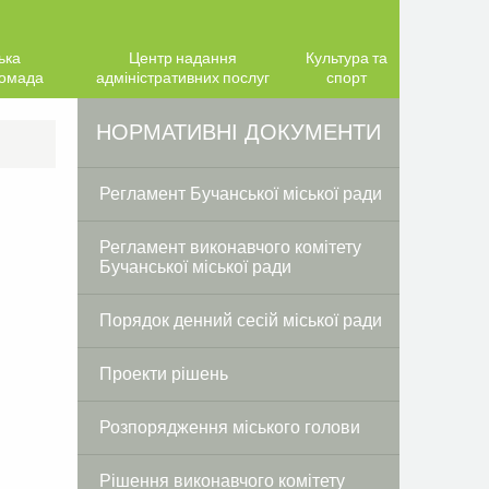
ька
Центр надання
Культура та
ромада
адміністративних послуг
спорт
Facebook
Twitter
НОРМАТИВНІ ДОКУМЕНТИ
Регламент Бучанської міської ради
Регламент виконавчого комітету
Бучанської міської ради
Порядок денний сесій міської ради
Проекти рішень
Розпорядження міського голови
Рішення виконавчого комітету