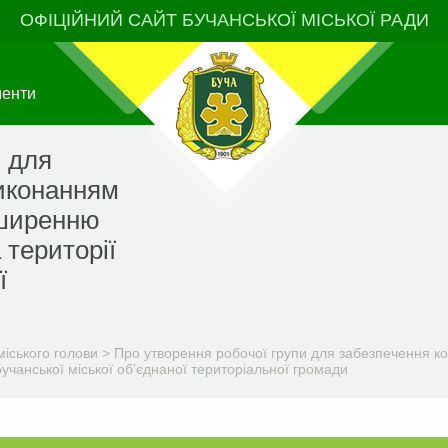
ОФІЦІЙНИЙ САЙТ БУЧАНСЬКОЇ МІСЬКОЇ РАДИ
менти
и для
иконанням
оширенню
 території
ї
іського голови
>
Про утворення робочої групи для забезпечення к
чанської міської об’єднаної територіальної громади