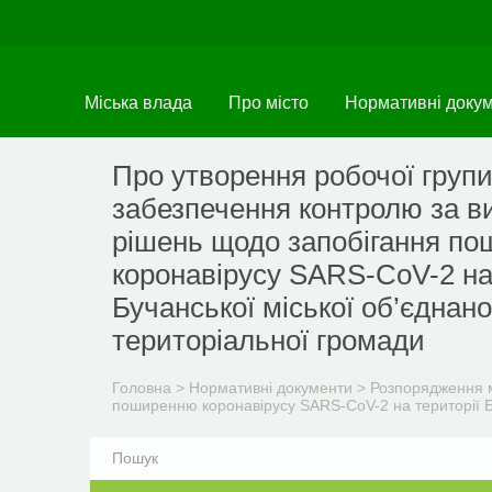
Перейти
до
основного
матеріалу
Міська влада
Про місто
Нормативні доку
Про утворення робочої груп
забезпечення контролю за в
рішень щодо запобігання п
коронавірусу SARS-CoV-2 на
Бучанської міської об’єднано
територіальної громади
Головна
>
Нормативні документи
>
Розпорядження м
поширенню коронавірусу SARS-CoV-2 на території Бу