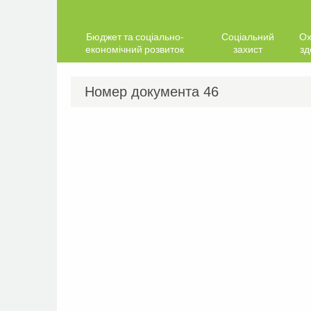
Бюджет та соціально-
Соціальний
Ох
економічний розвиток
захист
зд
Номер документа
46