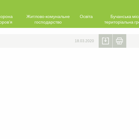
орона
Житлово-комунальне
Освіта
Бучанська міс
оров’я
господарство
територіальна г
18.03.2020