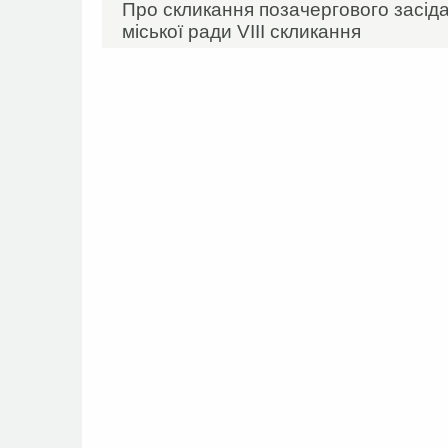
Про скликання позачергового засідан
міської ради VIIІ скликання