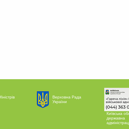
іністрів
Верховна Рада
України
Київська об
державна
адміністрац