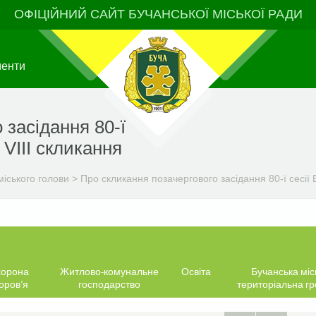
ОФІЦІЙНИЙ САЙТ БУЧАНСЬКОЇ МІСЬКОЇ РАДИ
менти
 засідання 80-ї
 VIIІ скликання
іського голови
>
Про скликання позачергового засідання 80-ї сесії Б
орона
Житлово-комунальне
Освіта
Бучанська міс
оров’я
господарство
територіальна г