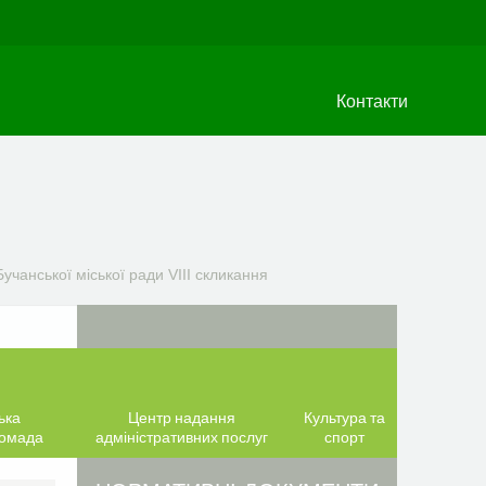
Контакти
учанської міської ради VIIІ скликання
ька
Центр надання
Культура та
ромада
адміністративних послуг
спорт