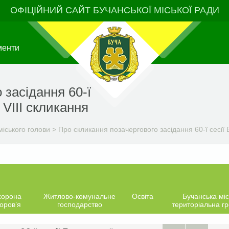
ОФІЦІЙНИЙ САЙТ БУЧАНСЬКОЇ МІСЬКОЇ РАДИ
менти
 засідання 60-ї
 VIIІ скликання
іського голови
>
Про скликання позачергового засідання 60-ї сесії Б
хорона
Житлово-комунальне
Освіта
Бучанська міс
оров’я
господарство
територіальна г