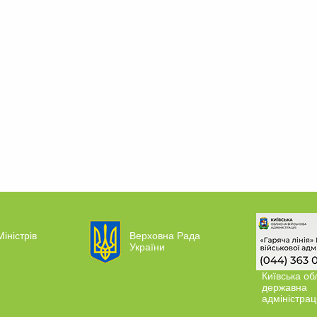
Міністрів
Верховна Рада
України
Київська об
державна
адміністрац