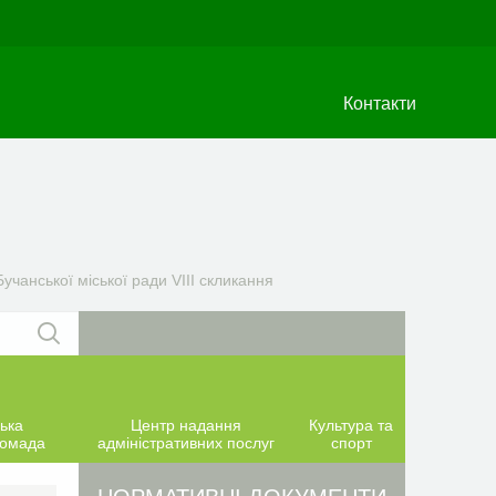
Контакти
учанської міської ради VIIІ скликання
ька
Центр надання
Культура та
ромада
адміністративних послуг
спорт