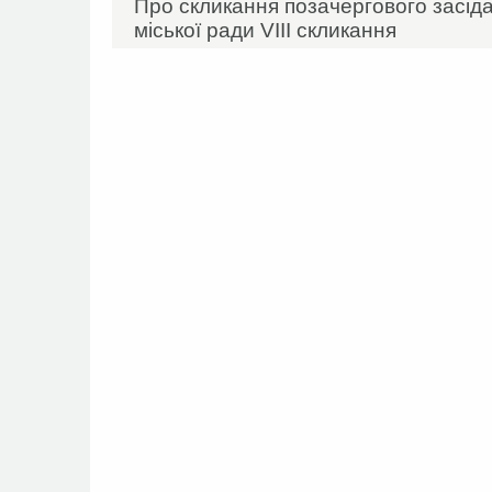
Про скликання позачергового засідан
міської ради VIIІ скликання