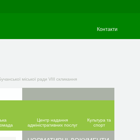
Контакти
учанської міської ради VIIІ скликання
ька
Центр надання
Культура та
ромада
адміністративних послуг
спорт