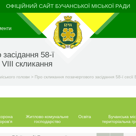
ОФІЦІЙНИЙ САЙТ БУЧАНСЬКОЇ МІСЬКОЇ РАДИ
менти
 засідання 58-ї
 VIIІ скликання
іського голови
>
Про скликання позачергового засідання 58-ї сесії Б
хорона
Житлово-комунальне
Освіта
Бучанська міс
оров’я
господарство
територіальна г