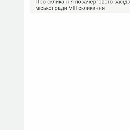
Про скликання позачергового засідан
міської ради VIIІ скликання