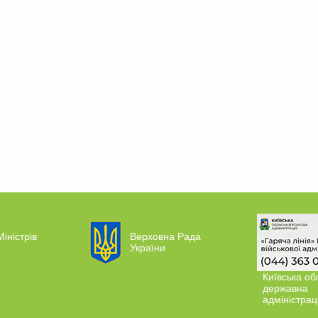
Міністрів
Верховна Рада
України
Київська об
державна
адміністрац