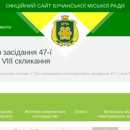
ОФІЦІЙНИЙ САЙТ БУЧАНСЬКОЇ МІСЬКОЇ РАДИ
менти
 засідання 47-ї
 VIIІ скликання
іського голови
>
Про скликання позачергового засідання 47-ї сесії Б
хорона
Житлово-комунальне
Освіта
Бучанська міс
оров’я
господарство
територіальна г