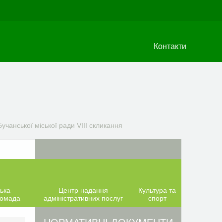
Контакти
учанської міської ради VIIІ скликання
ька
Центр надання
Культура та
ромада
адміністративних послуг
спорт