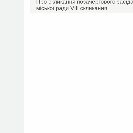
Про скликання позачергового засідан
міської ради VIIІ скликання