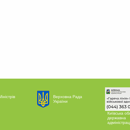
Міністрів
Верховна Рада
України
Київська об
державна
адміністрац