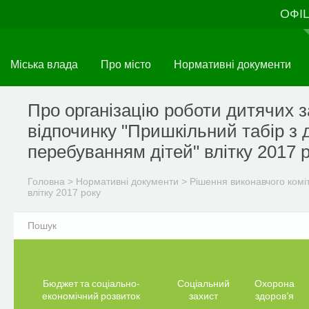
Перейти
ОФІ
до
основного
матеріалу
Міська влада
Про місто
Нормативні документи
Про організацію роботи дитячих з
відпочинку "Пришкільний табір з
перебуванням дітей" влітку 2017 
Головна
>
Нормативні документи
>
Рішення виконавчого комі
влітку 2017 року
Бюджет та соціально-
Соціальний
Охорона
економічний розвиток
захист
здоров’я