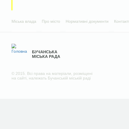
Міська влада
Про місто
Нормативні документи
Контакт
БУЧАНСЬКА
МІСЬКА РАДА
© 2015. Всі права на матеріали, розміщені
на сайті, належать Бучанській міській раді