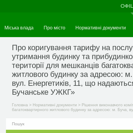
Перейти
ОФІ
до
основного
матеріалу
Міська влада
Про місто
Нормативні документи
Про коригування тарифу на послу
утримання будинку та прибудинко
території для мешканців багатокв
житлового будинку за адресою: м.
вул. Енергетиків, 11, що надаютьс
Бучанське УЖКГ»
Головна
>
Нормативні документи
>
Рішення виконавчого комі
багатоквартирного житлового будинку за адресою: м. Буча, в