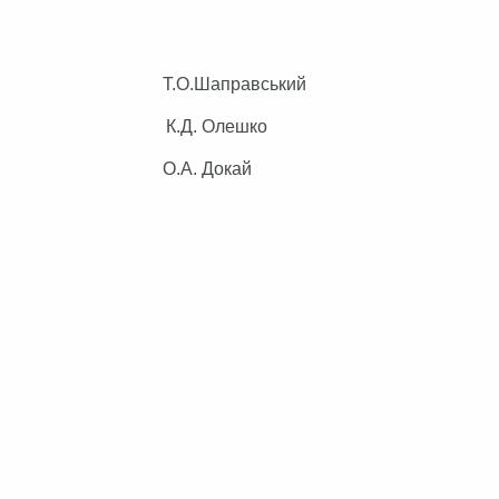
ілом Т.О.Шаправський
ономіки К.Д. Олешко
ЖКГ О.А. Докай