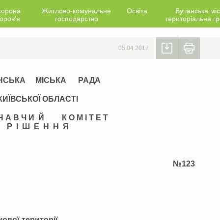
хорона
Житлово-комунальне
Освіта
Бучанська міс
оров’я
господарство
територіальна г
05.04.2017
НСЬКА МІСЬКА РАДА
КИЇВСЬКОЇ ОБЛАСТІ
 Н А В Ч И Й К О М І Т Е Т
Р І Ш Е Н Н Я
зня__2017 року №123
ової території