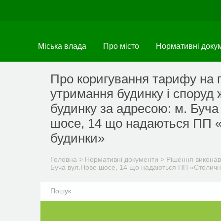
Перейти
до
основного
матеріалу
Міська влада
Про місто
Нормативні доку
Про коригування тарифу на 
утримання будинку і споруд 
будинку за адресою: м. Буча
шосе, 14 що надаються ПП 
будинки»
Головна
>
Нормативні документи
>
Рішення виконав
Буча вул.Нове шосе, 14 що надаються ПП «Столичн