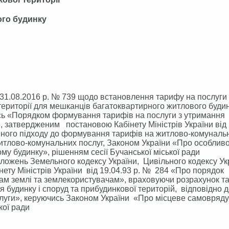
ого будинку
31.08.2016 р. № 739 щодо встановлення тарифу на послуги 
території для мешканців багатоквартирного житлового будин
ись «Порядком формування тарифів на послуги з утримання
», затвердженим постановою Кабінету Міністрів України від
иного підходу до формування тарифів на житлово-комунальн
тлово-комунальних послуг, Законом України «Про особливо
му будинку», рішенням сесії Бучанської міської ради
положень Земельного кодексу України, Цивільного кодексу Ук
ету Міністрів України від 19.04.93 р. № 284 «Про порядок
кам землі та землекористувачам», враховуючи розрахунок т
 будинку і споруд та прибудинкової територій, відповідно 
луги», керуючись Законом України «Про місцеве самовряд
ької ради