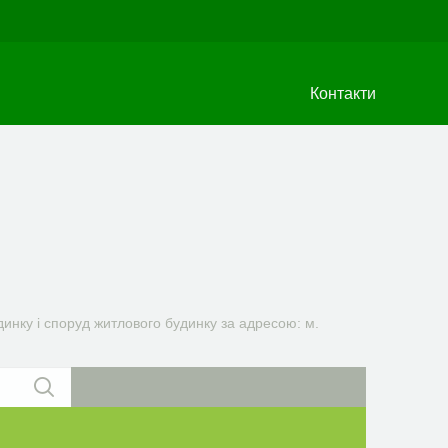
Контакти
инку і споруд житлового будинку за адресою: м.