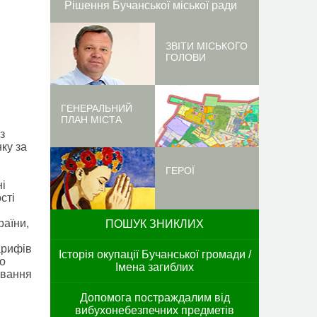
Рішення Бучанської міської ради
ЗВІТИ МІСЬКОГО
ГОЛОВИ
ГЕНЕРАЛЬНИЙ
ПЛАН МІСТА
з
ку за
ГЕРОЇ
і
сті
раїни,
ПОШУК ЗНИКЛИХ
арифів
Історія окупації Бучанської громади /
до
Імена загиблих
ування
Допомога постраждалим від
вибухонебезпечних предметів