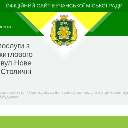
ОФІЦІЙНИЙ САЙТ БУЧАНСЬКОЇ МІСЬКОЇ РАДИ
менти
послуги з
житлового
 вул.Нове
«Столичні
чого комітету
>
Про коригування тарифу на послуги з утримання буд
і будинки»