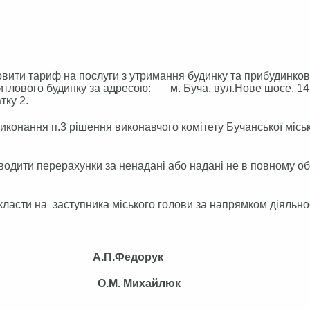
новити тариф на послуги з утримання будинку та прибудинков
житлового будинку за адресою: м. Буча, вул.Нове шосе, 14
тку 2.
виконання п.3 рішення виконавчого комітету Бучанської міськ
одити перерахунки за ненадані або надані не в повному об
класти на заступника міського голови за напрямком діяльно
А.П.Федорук
 О.М. Михайлюк