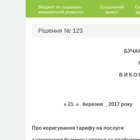
Бюджет та соціально-
Соціальний
О
економічний розвиток
захист
зд
Рішення №
123
БУЧА
В И К О
« 21 » бере
Про коригування тарифу на послуги
з утримання будинку і споруд та прибудинк