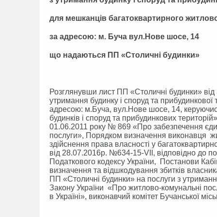
для мешканців багатоквартирного житлов
за адресою: м. Буча вул.Нове шосе, 14
що надаються ПП «Столичні будинки»
Розглянувши лист ПП «Столичні будинки» від 
утримання будинку і споруд та прибудинкової 
адресою: м.Буча, вул.Нове шосе, 14, керуюч
будинків і споруд та прибудинкових територій
01.06.2011 року № 869 «Про забезпечення єд
послуги», Порядком визначення виконавця жи
здійснення права власності у багатоквартирно
від 28.07.2016р. №634-15-VII, відповідно до 
Податкового кодексу України, Постанови Кабін
визначення та відшкодування збитків власни
ПП «Столичні будинки» на послуги з утримання
Закону України «Про житлово-комунальні пос
в Україні», виконавчий комітет Бучанської міс