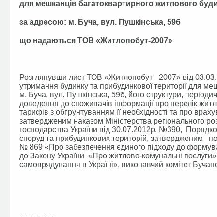
для мешканців багатоквартирного житлового буд
за адресою: м. Буча, вул. Пушкінська, 59б
що надаються ТОВ «Житлопобут-2007»
Розглянувши лист ТОВ «Житлопобут - 2007» від 03.03.
утримання будинку та прибудинкової території для ме
м. Буча, вул. Пушкінська, 59б, його структури, період
доведення до споживачів інформації про перелік житло
тарифів з обґрунтуванням її необхідності та про враху
затвердженим наказом Міністерства регіонального роз
господарства України від 30.07.2012р. №390, Порядко
споруд та прибудинкових територій, затвердженим пос
№ 869 «Про забезпечення єдиного підходу до формува
до Закону України «Про житлово-комунальні послуги»
самоврядування в Україні», виконавчий комітет Бучанс