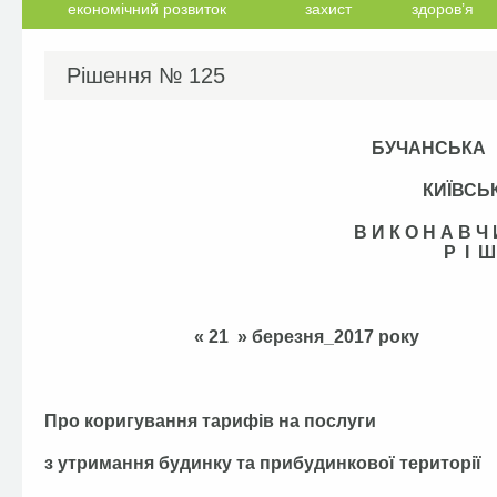
економічний розвиток
захист
здоров’я
Рішення №
125
БУЧАНСЬКА
КИЇВСЬ
В И К О Н А В 
Р І Ш
« 21 » березня
Про коригування тарифів на послуги
з утримання будинку та прибудинкової території