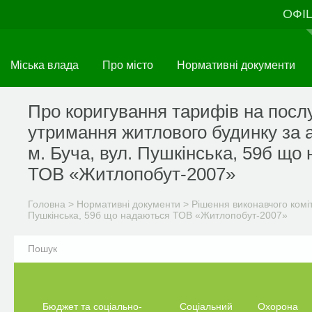
Перейти
ОФІ
до
основного
матеріалу
Міська влада
Про місто
Нормативні документи
Про коригування тарифів на послу
утримання житлового будинку за 
м. Буча, вул. Пушкінська, 59б що
ТОВ «Житлопобут-2007»
Головна
>
Нормативні документи
>
Рішення виконавчого комі
Пушкінська, 59б що надаються ТОВ «Житлопобут-2007»
Бюджет та соціально-
Соціальний
Охорона