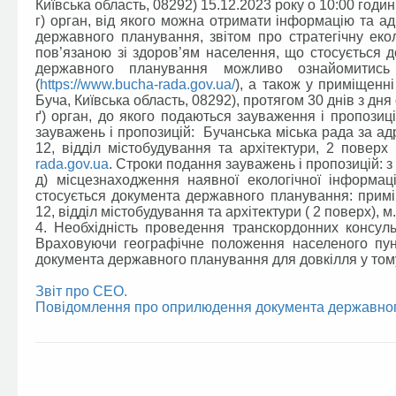
Київська область, 08292) 15.12.2023 року о 10:00 годині
г) орган, від якого можна отримати інформацію та а
державного планування, звітом про стратегічну екол
пов’язаною зі здоров’ям населення, що стосується 
державного планування можливо ознайомитись 
(
https://www.bucha-rada.gov.ua/
), а також у приміщенні
Буча, Київська область, 08292), протягом 30 днів з д
ґ) орган, до якого подаються зауваження і пропозиц
зауважень і пропозицій: Бучанська міська рада за адр
12, відділ містобудування та архітектури, 2 поверх
rada.gov.ua
. Строки подання зауважень і пропозицій: з 
д) місцезнаходження наявної екологічної інформаці
стосується документа державного планування: приміщ
12, відділ містобудування та архітектури ( 2 поверх), м
4. Необхідність проведення транскордонних консул
Враховуючи географічне положення населеного пунк
документа державного планування для довкілля у том
Звіт про СЕО.
Повідомлення про оприлюдення документа державно
Facebook
Twitter