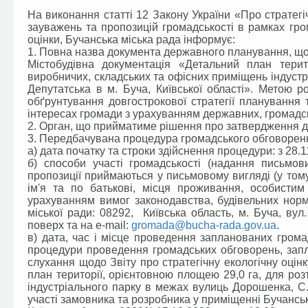
На виконання статті 12 Закону України «Про стратегі
зауважень та пропозицій громадськості в рамках гром
оцінки, Бучанська міська рада інформує:
1. Повна назва документа державного планування, що 
Містобудівна документація «Детальний план тери
виробничих, складських та офісних приміщень індуст
Депутатська в м. Буча, Київської області». Метою р
обґрунтування довгострокової стратегії планування 
інтересах громади з урахуванням державних, громадсь
2. Орган, що прийматиме рішення про затвердження д
3. Передбачувана процедура громадського обговорення
а) дата початку та строки здійснення процедури: з 28.1
б) способи участі громадськості (надання письмов
пропозиції приймаються у письмовому вигляді (у тому
ім'я та по батькові, місця проживання, особистим
урахуванням вимог законодавства, будівельних норм
міської ради: 08292, Київська область, м. Буча, вул.
поверх та на e-mail:
gromada@bucha-rada.gov.ua
.
в) дата, час і місце проведення запланованих грома
процедури проведення громадських обговорень, запл
слухання щодо Звіту про стратегічну екологічну оці
план території, орієнтовною площею 29,0 га, для ро
індустріального парку в межах вулиць Дорошенка, С. 
участі замовника та розробника у приміщенні Бучанської