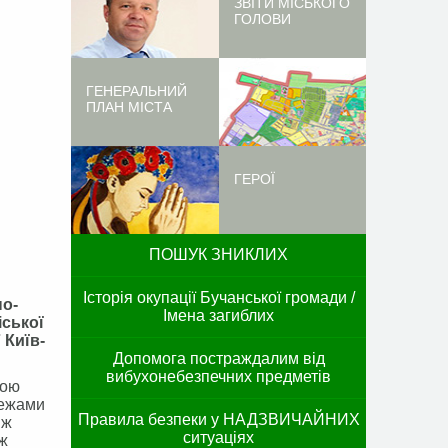
ЗВІТИ МІСЬКОГО
ГОЛОВИ
ГЕНЕРАЛЬНИЙ
ПЛАН МІСТА
ГЕРОЇ
ПОШУК ЗНИКЛИХ
Історія окупації Бучанської громади /
но-
Імена загиблих
іської
 Київ-
Допомога постраждалим від
вибухонебезпечних предметів
ною
межами
Правила безпеки у НАДЗВИЧАЙНИХ
вж
ситуаціях
ож