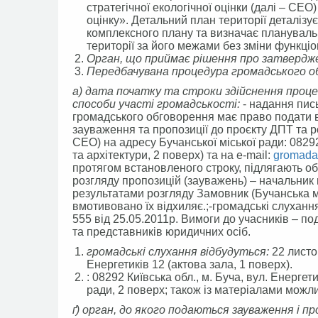
стратегічної екологічної оцінки (далі – СЕО
оцінку». Детальний план території деталіз
комплексного плану та визначає планувальн
території за його межами без зміни функціо
Орган, що приймає рішення про затверд
Передбачувана процедура громадського об
а)
дата початку та строки здійснення проце
способи участі громадськості
:
- надання пис
громадського обговорення має право подати в
зауваження та пропозиції до проєкту ДПТ та 
СЕО) на адресу Бучанської міської ради: 08292,
та архітектури, 2 поверх) та на e-mail:
gromada
протягом встановленого строку, підлягають об
розгляду пропозицій (зауважень) – начальник 
результатами розгляду Замовник (Бучанська м
вмотивовано їх відхиляє.;-громадські слуханн
555 від 25.05.2011р. Вимоги до учасників – п
та представників юридичних осіб.
громадські слухання відбудуться:
22 листоп
Енергетиків 12 (актова зала, 1 поверх).
: 08292 Київська обл., м. Буча, вул. Енергет
ради, 2 поверх; також із матеріалами можл
ґ) орган, до якого подаються зауваження і 