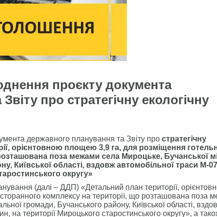
днення проєкту документа
Звіту про стратегічну екологічну
умента державного планування та Звіту про
стратегічну
рії, орієнтовною площею 3,9 га, для розміщення готель
розташована поза межами села Мироцьке, Бучанської м
у, Київської області, вздовж автомобільної траси М-07
старостинського округу»
нування (далі – ДДП) «Детальний план території, орієнтов
есторанного комплексу на території, що розташована поза 
альної громади, Бучанського району, Київської області, вздо
н, на території Мироцького старостинського округу», а так