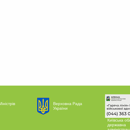
Міністрів
Верховна Рада
України
Київська об
державна
адміністрац