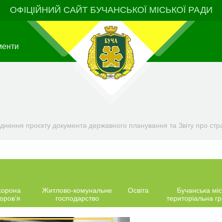
ОФІЦІЙНИЙ САЙТ БУЧАНСЬКОЇ МІСЬКОЇ РАДИ
менти
ення проєкту документа державного планування та Звіту про стратег
хорона
Житлово-комунальне
Освіта
Бучанська міс
оров’я
господарство
територіальна г