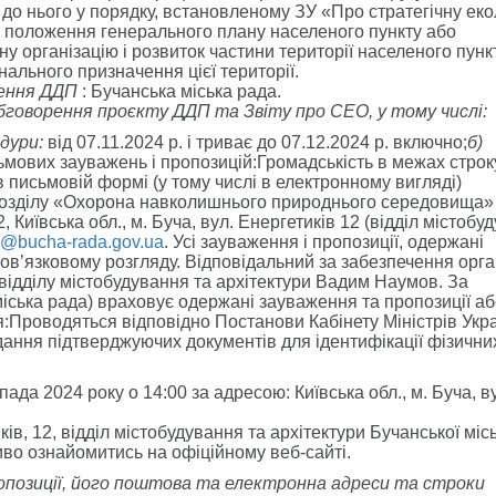
) до нього у порядку, встановленому ЗУ «Про стратегічну еко
ує положення генерального плану населеного пункту або
у організацію і розвиток частини території населеного пунк
нального призначення цієї території.
ження ДДП
: Бучанська міська рада.
говорення проєкту ДДП та Звіту про СЕО, у тому числі:
дури:
від 07.11.2024 р. і триває до 07.12.2024 р. включно;
б)
ьмових зауважень і пропозицій:Громадськість в межах строк
 письмовій формі (у тому числі в електронному вигляді)
розділу «Охорона навколишнього природнього середовища» 
 Київська обл., м. Буча, вул. Енергетиків 12 (відділ містобу
@bucha-rada.gov.ua
. Усі зауваження і пропозиції, одержані
ов’язковому розгляду. Відповідальний за забезпечення орган
відділу містобудування та архітектури Вадим Наумов. За
іська рада) враховує одержані зауваження та пропозиції а
я:Проводяться відповідно Постанови Кабінету Міністрів Укр
одання підтверджуючих документів для ідентифікації фізични
ада 2024 року о 14:00 за адресою: Київська обл., м. Буча, в
иків, 12, відділ містобудування та архітектури Бучанської міс
иво ознайомитись на офіційному веб-сайті.
пропозиції, його поштова та електронна адреси та строки