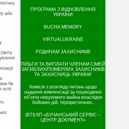
логічну
ПРОГРАМА З ВІДНОВЛЕННЯ
ту або
УКРАЇНИ
BUCHA MEMORY
VIRTUALUKRAINE
у
РОДИНАМ ЗАХИСНИКІВ
(звіту
дування
ПІЛЬГИ ТА ВИПЛАТИ ЧЛЕНАМ СІМЕЙ
ізації
ЗАГИБЛИХ/ПОМЕРЛИХ ЗАХИСНИКІВ
ТА ЗАХИСНИЦЬ УКРАЇНИ
бо
аїни №
Комісія з розгляду питань щодо
х осіб
надання компенсації за пошкоджені
об’єкти нерухомого майна внаслідок
ул.
бойових дій, терористичних..
ької
(БТІ) КП «БУЧАНСЬКИЙ СЕРВІС –
ЦЕНТР ДОКУМЕНТ»