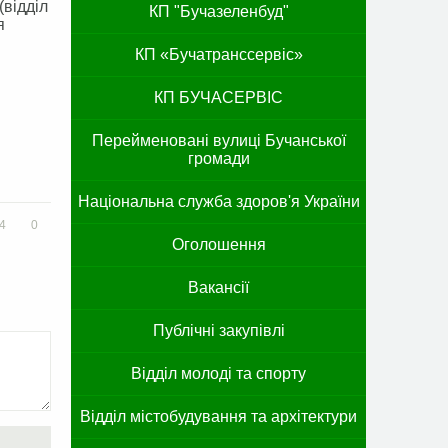
(відділ
КП "Бучазеленбуд"
я
КП «Бучатранссервіс»
КП БУЧАСЕРВІС
Перейменовані вулиці Бучанської
громади
Національна служба здоров'я України
4
0
Оголошення
Вакансії
Публічні закупівлі
Відділ молоді та спорту
Відділ містобудування та архітектури