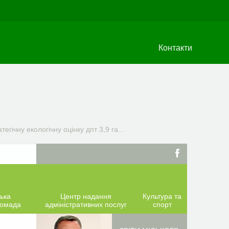
Контакти
ічну екологічну оцінку дпт 3,9 га...
ька
Центр надання
Культура та
ромада
адміністративних послуг
спорт