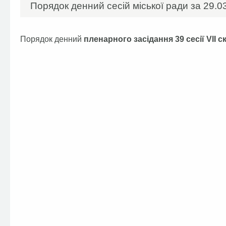
Порядок денний сесій міської ради за 29.03
Порядок денний
пленарного засідання
39 сесії
VII
с