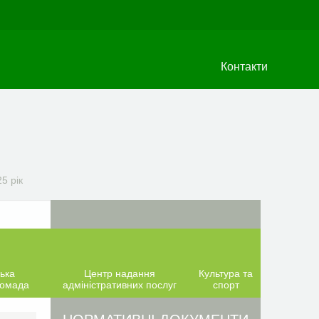
Контакти
5 рік
ька
Центр надання
Культура та
ромада
адміністративних послуг
спорт