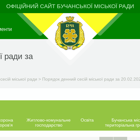
ОФІЦІЙНИЙ САЙТ БУЧАНСЬКОЇ МІСЬКОЇ РАДИ
менти
ї ради за
сесій міської ради
>
Порядок денний сесій міської ради за 20.02.202
хорона
Житлово-комунальне
Освіта
Бучанська міс
оров’я
господарство
територіальна г