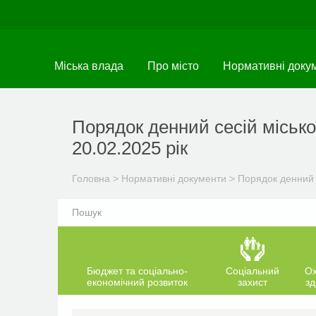
Перейти
до
основного
матеріалу
Міська влада
Про місто
Нормативні доку
Порядок денний сесій місько
20.02.2025 рік
Головна
>
Нормативні документи
>
Порядок денний 
Бюджет та соціально-
Соціальний
О
економічний розвиток
захист
зд