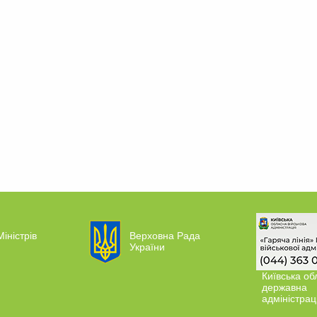
Міністрів
Верховна Рада
України
Київська об
державна
адміністрац