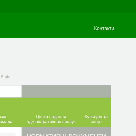
Контакти
8 рік
ька
Центр надання
Культура та
ромада
адміністративних послуг
спорт