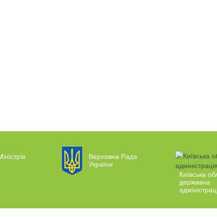
Міністрів
Верховна Рада
України
Київська об
державна
адміністрац