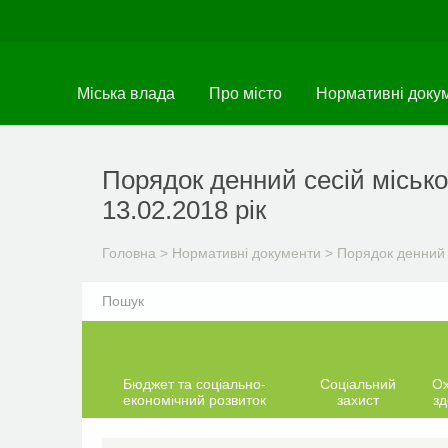
Перейти
до
основного
матеріалу
Міська влада
Про місто
Нормативні доку
Порядок денний сесій місько
13.02.2018 рік
Головна
>
Нормативні документи
>
Порядок денний 
Бюджет та соціально-
Соціальний
О
економічний розвиток
захист
зд