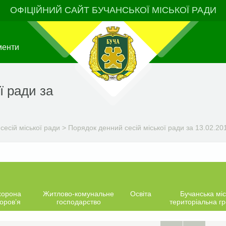
ОФІЦІЙНИЙ САЙТ БУЧАНСЬКОЇ МІСЬКОЇ РАДИ
менти
ї ради за
сесій міської ради
>
Порядок денний сесій міської ради за 13.02.201
хорона
Житлово-комунальне
Освіта
Бучанська міс
оров’я
господарство
територіальна г