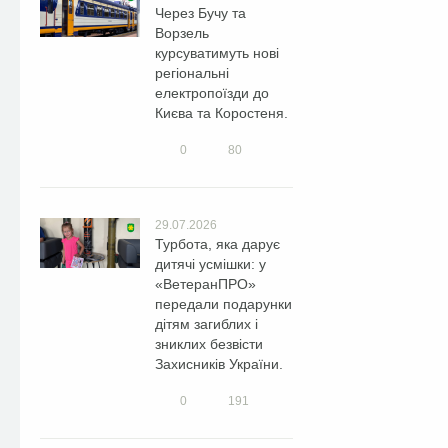
Через Бучу та
Ворзель
курсуватимуть нові
регіональні
електропоїзди до
Києва та Коростеня.
0
80
29.07.2026
Турбота, яка дарує
дитячі усмішки: у
«ВетеранПРО»
передали подарунки
дітям загиблих і
зниклих безвісти
Захисників України.
0
191