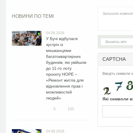
НОВИНИ ПО ТЕМІ
04.08.2026
У Бучі відбулася
зустріч із
мешканцями
багатоквартирних
CAPTCHA
будинків, які увійшли
до 11-го лоту
Введіть символи з
проєкту HOPE –
«Ремонт житла для
відновлення прав і
можливостей
людей».
Які символи в
0
100
04.08.2026