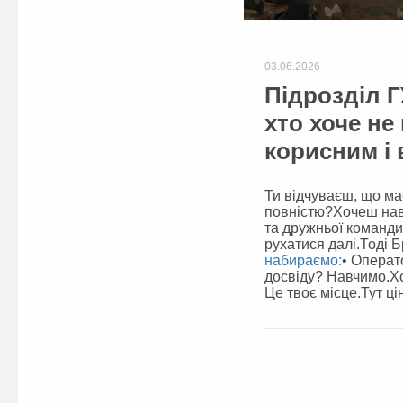
03.06.2026
Підрозділ Г
хто хоче не
корисним і
Ти відчуваєш, що ма
повністю?Хочеш навч
та дружньої команди
рухатися далі.Тоді Б
набираємо:
• Операт
досвіду? Навчимо.Х
Це твоє місце.Тут ц
Facebook