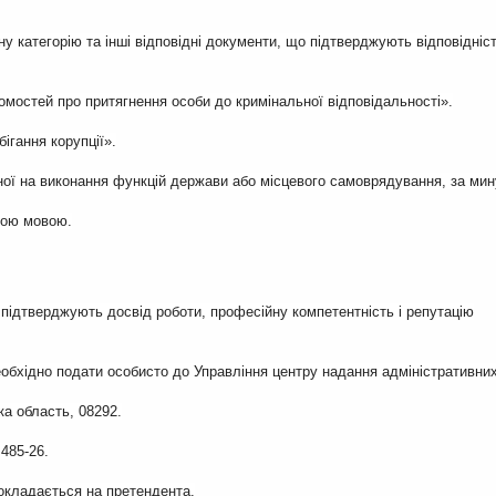
ну категорію та інші відповідні документи, що підтверджують відповідніс
омостей про притягнення особи до кримінальної відповідальності».
ігання корупції».
ної на виконання функцій держави або місцевого самоврядування, за ми
ною мовою.
 підтверджують досвід роботи, професійну компетентність і репутацію
необхідно подати особисто до Управління центру надання адміністративни
ка область, 08292.
485-26.
покладається на претендента.