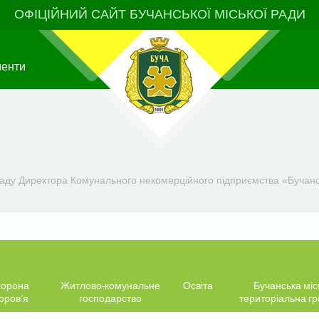
ОФІЦІЙНИЙ САЙТ БУЧАНСЬКОЇ МІСЬКОЇ РАДИ
менти
аду Директора Комунального некомерційного підприємства «Бучанс
орона
Житлово-комунальне
Освіта
Бучанська міс
оров’я
господарство
територіальна г