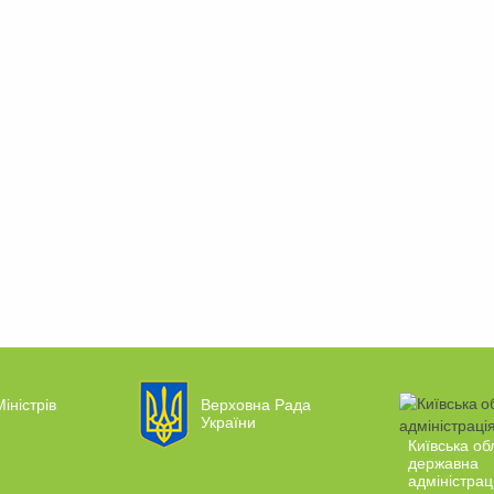
іністрів
Верховна Рада
України
Київська об
державна
адміністрац