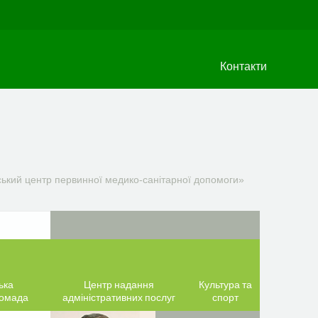
Контакти
ький центр первинної медико-санітарної допомоги»
ька
Центр надання
Культура та
ромада
адміністративних послуг
спорт