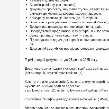
Резюме у довільній формі.
Автобіографію (у разі потреби).
Документи про освіту, науковий ступінь, кваліфікацій
вимогам до керівника закладу охорони здоров'я.
Конкурсну пропозицію обсягом до 15 сторінок.
Витяг з інформаційно-аналітичної системи «Облік від
Довідку про проходження психіатричних оглядів.
Попередження щодо вимог Закону України «Про запоб
Заяву про відсутність конфлікту інтересів.
Підтвердження подачі декларації особи, уповноваже
рік.
Державний сертифікат про рівень володіння держав
Термін подачі документів: до 26 липня 2025 року.
Додатково можна подати скановані копії документів, що
(рекомендації, наукові публікації тощо).
Крім того, пакет документів (у запечатаному конверті) 
Бучанської міської ради за адресою:
вул. Енергетиків, 12, м. Буча, Бучанський район, Київсь
Контактний телефон для додаткової інформації: (04597) 
Відповідальність за достовірність поданих документів 