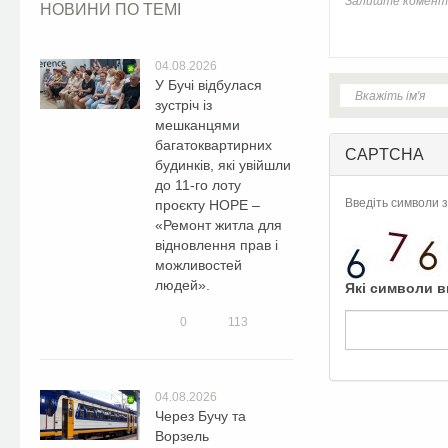
НОВИНИ ПО ТЕМІ
04.08.2026
У Бучі відбулася
зустріч із
мешканцями
багатоквартирних
CAPTCHA
будинків, які увійшли
до 11-го лоту
Введіть символи з
проєкту HOPE –
«Ремонт житла для
відновлення прав і
можливостей
людей».
Які символи в
0
113
04.08.2026
Через Бучу та
Ворзель