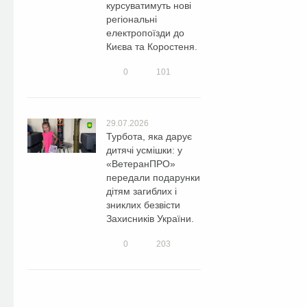
курсуватимуть нові
регіональні
електропоїзди до
Києва та Коростеня.
0
101
29.07.2026
Турбота, яка дарує
дитячі усмішки: у
«ВетеранПРО»
передали подарунки
дітям загиблих і
зниклих безвісти
Захисників України.
0
203