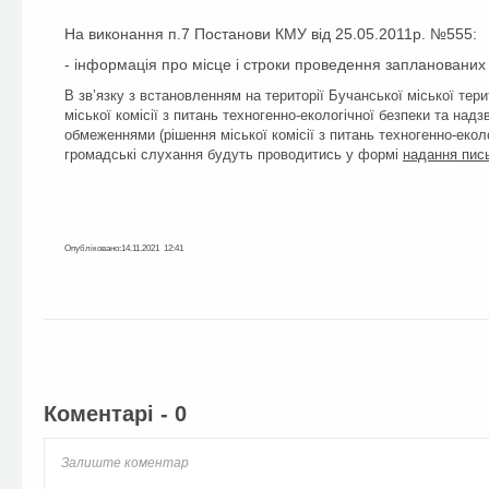
На виконання п.7 Постанови КМУ від 25.05.2011р. №555:
- інформація про місце і строки проведення запланованих 
В зв’язку з встановленням на території Бучанської міської тер
міської комісії з питань техногенно-екологічної безпеки та над
обмеженнями (рішення міської комісії з питань техногенно-еколо
громадські слухання будуть проводитись у формі
надання пись
Опубліковано:14.11.2021 12:41
Facebook
Twitter
Коментарі - 0