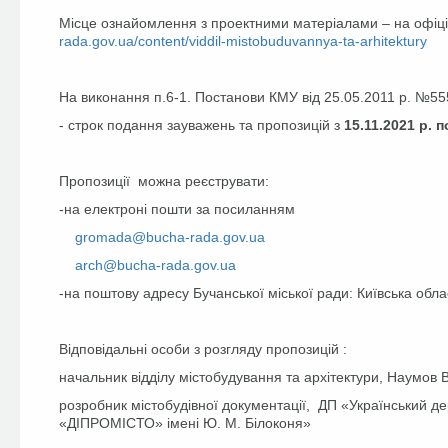
Місце ознайомлення з проектними матеріалами – на офіцій
rada.gov.ua/content/viddil-mistobuduvannya-ta-arhitektury
На виконання п.6-1. Постанови КМУ від 25.05.2011 р. №55
- строк подання зауважень та пропозицій з
15.11.20
21 р.
по
Пропозиції можна реєструвати:
-на електроні пошти за посиланням
gromada@bucha-rada.gov.ua
arch@bucha-rada.gov.ua
-на поштову адресу Бучанської міської ради: Київська облас
Відповідальні особи з розгляду пропозицій :
начальник відділу містобудування та архітектури, Наумов
розробник містобудівної документації, ДП «Український де
«ДІПРОМІСТО» імені Ю. М. Білоконя»