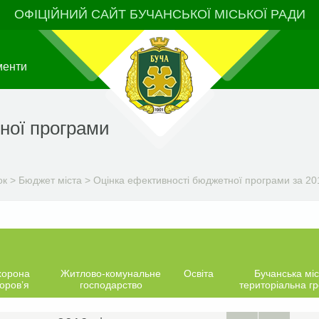
ОФІЦІЙНИЙ САЙТ БУЧАНСЬКОЇ МІСЬКОЇ РАДИ
менти
ної програми
ок
>
Бюджет міста
>
Оцінка ефективності бюджетної програми за 201
хорона
Житлово-комунальне
Освіта
Бучанська міс
оров’я
господарство
територіальна г