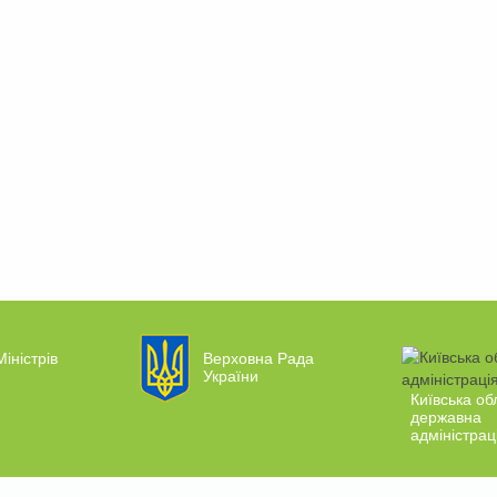
Міністрів
Верховна Рада
України
Київська об
державна
адміністрац