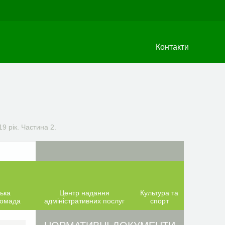
Контакти
9 рік. Частина 2.
ька
Центр надання
Культура та
ромада
адміністративних послуг
спорт