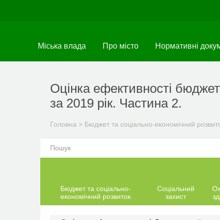
Перейти
до
основного
матеріалу
Міська влада
Про місто
Нормативні доку
Оцінка ефективності бюджет
за 2019 рік. Частина 2.
Головна
>
Бюджет та соціально-економічний розвит
Бюджет та соціально-
Соціальний
О
економічний розвиток
захист
зд