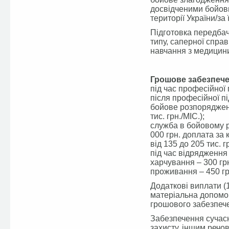
досвідченими бойов
території України/за 
Підготовка передбач
типу, саперної спра
навчання з медицини
Грошове забезпече
під час професійної п
після професійної пі
бойове розпорядження
тис. грн./МІС.);
служба в бойовому ро
000 грн. доплата за 
від 135 до 205 тис. гр
під час відрядження
харчування – 300 грн
проживання – 450 гр
Додаткові виплати (
матеріальна допомо
грошового забезпеч
Забезпечення сучас
захисту, іншим реч