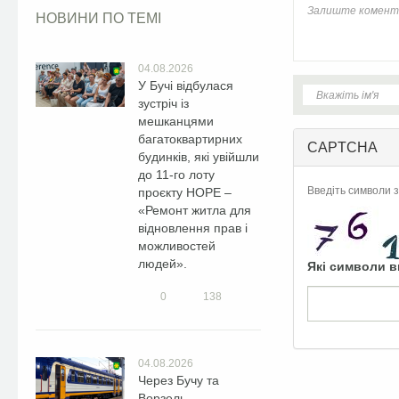
НОВИНИ ПО ТЕМІ
04.08.2026
У Бучі відбулася
зустріч із
мешканцями
багатоквартирних
CAPTCHA
будинків, які увійшли
до 11-го лоту
Введіть символи з
проєкту HOPE –
«Ремонт житла для
відновлення прав і
можливостей
людей».
Які символи в
0
138
04.08.2026
Через Бучу та
Ворзель