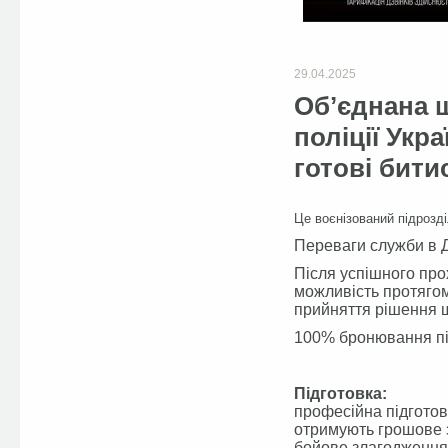
29.04.2025
Обʼєднана 
поліції Укра
готові битис
Це воєнізований підрозд
Переваги служби в 
Після успішного про
можливість протягом
прийняття рішення 
100% бронювання під
Підготовка:
професійна підготовк
отримують грошове з
бойове злагодження н