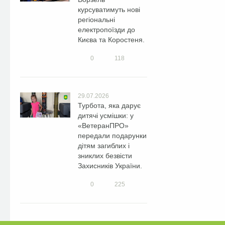
курсуватимуть нові
регіональні
електропоїзди до
Києва та Коростеня.
0
118
29.07.2026
Турбота, яка дарує
дитячі усмішки: у
«ВетеранПРО»
передали подарунки
дітям загиблих і
зниклих безвісти
Захисників України.
0
225