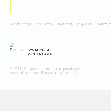
Міська влада
Про місто
Нормативні документи
Контакт
БУЧАНСЬКА
МІСЬКА РАДА
© 2015. Всі права на матеріали, розміщені
на сайті, належать Бучанській міській раді