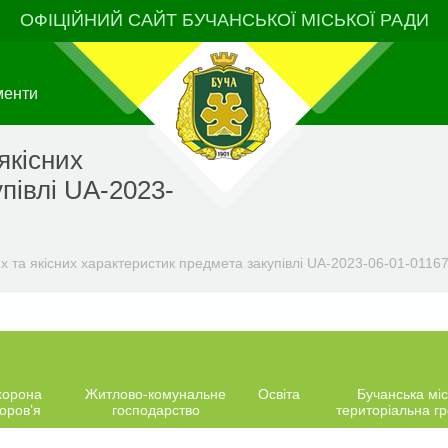
ОФІЦІЙНИЙ САЙТ БУЧАНСЬКОЇ МІСЬКОЇ РАДИ
менти
якісних
півлі UA-2023-
х та якісних характеристик предмета закупівлі UA-2023-06-01-01167
хорона
Житлово-комунальне
Освіта
Бучанська міс
оров’я
господарство
територіальна г