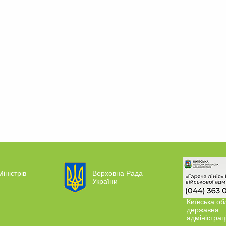
Міністрів
Верховна Рада
України
Київська об
державна
адміністрац