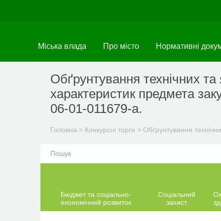
Перейти
до
основного
матеріалу
Міська влада
Про місто
Нормативні доку
Обґрунтування технічних та 
характеристик предмета заку
06-01-011679-а.
Головна
>
Конкурсні торги
>
Обґрунтування технічни
Бюджет та соціально-
Соціальний
О
економічний розвиток
захист
зд