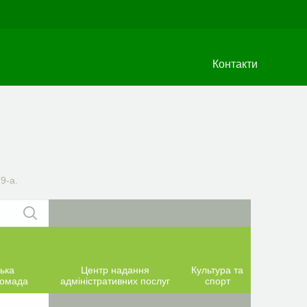
Контакти
9-а.
ька
Центр надання
Культура та
ромада
адміністративних послуг
спорт