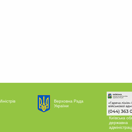
Міністрів
Верховна Рада
України
Київська об
державна
адміністрац