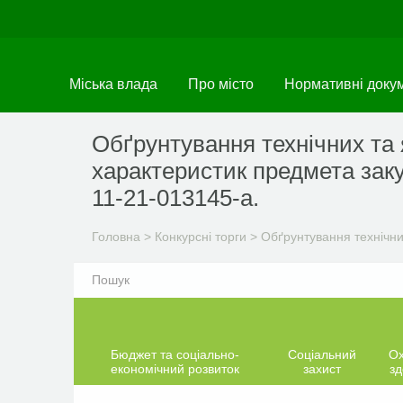
Перейти
до
основного
матеріалу
Міська влада
Про місто
Нормативні доку
Обґрунтування технічних та 
характеристик предмета заку
11-21-013145-а.
Головна
>
Конкурсні торги
>
Обґрунтування технічни
Бюджет та соціально-
Соціальний
О
економічний розвиток
захист
зд