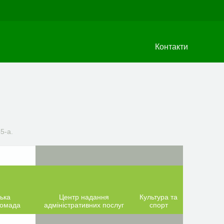
Контакти
5-а.
ька
Центр надання
Культура та
ромада
адміністративних послуг
спорт