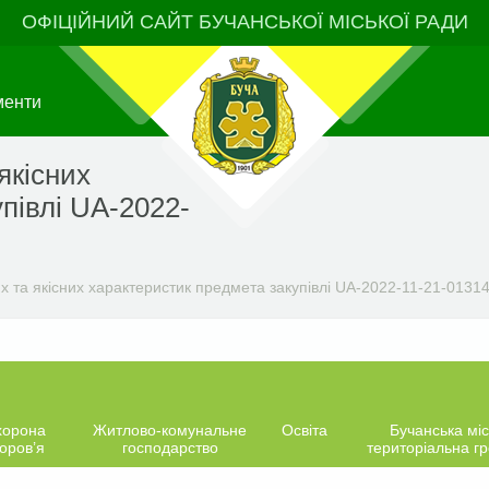
ОФІЦІЙНИЙ САЙТ БУЧАНСЬКОЇ МІСЬКОЇ РАДИ
менти
якісних
півлі UA-2022-
х та якісних характеристик предмета закупівлі UA-2022-11-21-01314
хорона
Житлово-комунальне
Освіта
Бучанська міс
оров’я
господарство
територіальна г