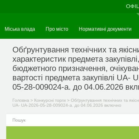
Перейти
ОФІ
до
основного
матеріалу
Міська влада
Про місто
Нормативні документи
Обґрунтування технічних та якісн
характеристик предмета закупівлі
бюджетного призначення, очікува
вартості предмета закупівлі UA- 
05-28-009024-а. до 04.06.2026 вк
Головна
>
Конкурсні торги
>
Обґрунтування технічних та якісн
UA- UA-2026-05-28-009024-а. до 04.06.2026 включно