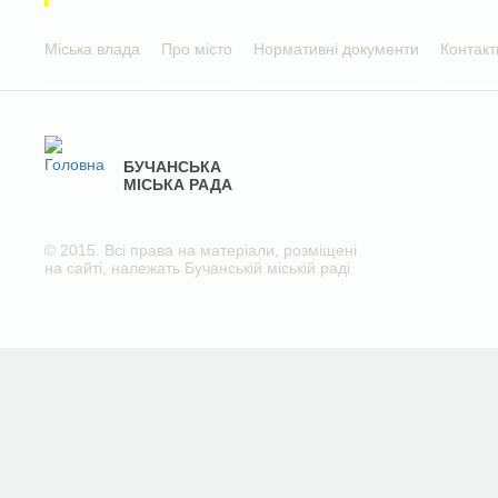
Міська влада
Про місто
Нормативні документи
Контакт
БУЧАНСЬКА
МІСЬКА РАДА
© 2015. Всі права на матеріали, розміщені
на сайті, належать Бучанській міській раді