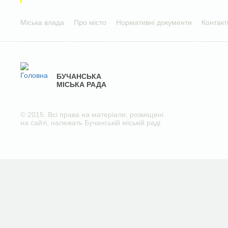
Міська влада
Про місто
Нормативні документи
Контакт
БУЧАНСЬКА
МІСЬКА РАДА
© 2015. Всі права на матеріали, розміщені
на сайті, належать Бучанській міській раді