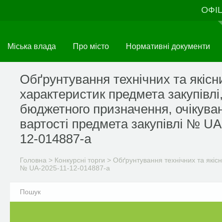
Перейти
ОФІ
до
основного
матеріалу
Міська влада
Про місто
Нормативні документи
Обґрунтування технічних та якісн
характеристик предмета закупівлі
бюджетного призначення, очікува
вартості предмета закупівлі № UA
12-014887-a
Головна
>
Конкурсні торги
>
Обґрунтування технічних та якісн
№ UA-2025-11-12-014887-a