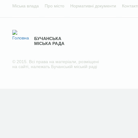
Міська влада
Про місто
Нормативні документи
Контакт
БУЧАНСЬКА
МІСЬКА РАДА
© 2015. Всі права на матеріали, розміщені
на сайті, належать Бучанській міській раді