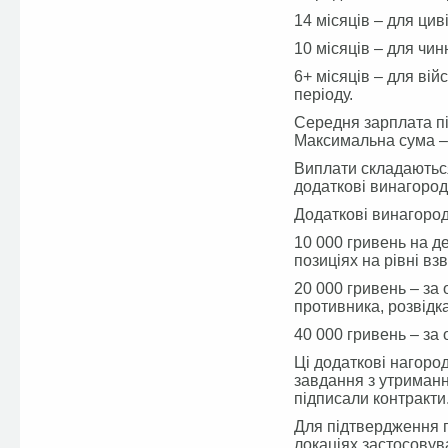
14 місяців – для цив
10 місяців – для чин
6+ місяців – для вій
періоду.
Середня зарплата пі
Максимальна сума – 
Виплати складаються
додаткові винагород
Додаткові винагород
10 000 гривень на д
позиціях на рівні вз
20 000 гривень – за
противника, розвідка
40 000 гривень – за
Ці додаткові нагоро
завдання з утриманн
підписали контракти
Для підтвердження п
локаціях застосовува