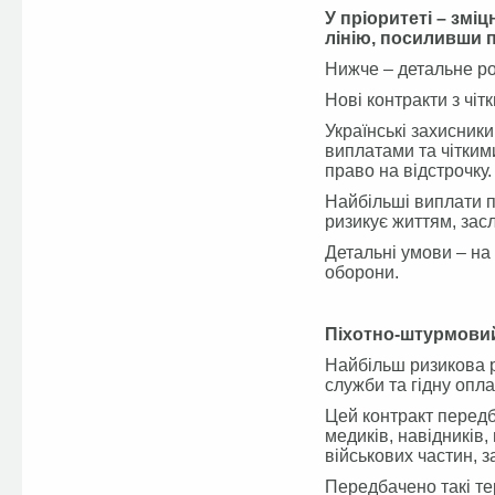
У пріоритеті – змі
лінію, посиливши п
Нижче – детальне ро
Нові контракти з чі
Українські захисники
виплатами та чітким
право на відстрочку
Найбільші виплати п
ризикує життям, зас
Детальні умови – на
оборони.
Піхотно-штурмовий
Найбільш ризикова р
служби та гідну опла
Цей контракт передб
медиків, навідників, 
військових частин, 
Передбачено такі те