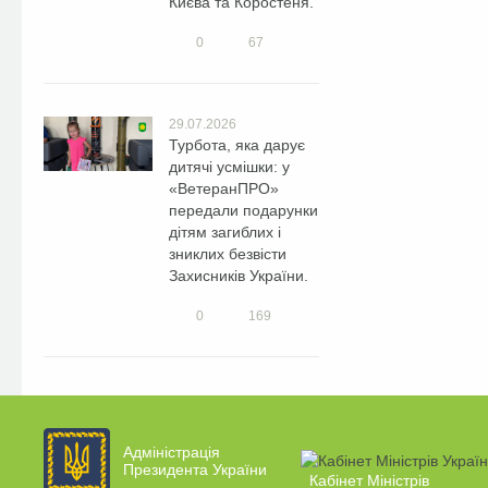
Києва та Коростеня.
0
67
29.07.2026
Турбота, яка дарує
дитячі усмішки: у
«ВетеранПРО»
передали подарунки
дітям загиблих і
зниклих безвісти
Захисників України.
0
169
Адміністрація
Президента України
Кабінет Міністрів