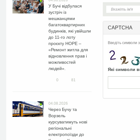
04.08.2026
У Бучі відбулася
зустріч із
мешканцями
багатоквартирних
CAPTCHA
будинків, які увійшли
до 11-го лоту
Введіть символи з
проєкту HOPE –
«Ремонт житла для
відновлення прав і
можливостей
людей».
Які символи в
0
81
04.08.2026
Через Бучу та
Ворзель
курсуватимуть нові
регіональні
електропоїзди до