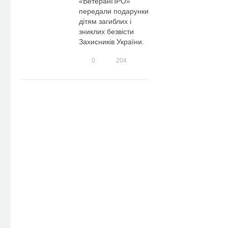
«ВетеранПРО»
передали подарунки
дітям загиблих і
зниклих безвісти
Захисників України.
0
204