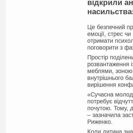
відкрили ан
насильства
Це безпечний про
емоції, стрес чи
отримати психол
поговорити з фа
Простір поділен
розвантаження і
меблями, зоною 
внутрішнього бал
вирішення конфлі
«Сучасна молодь
потребує відчут
почутою. Тому, 
– зазначила зас
Риженко.
Коли дитина знає