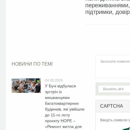
переживаннями, 
підтримки, довір
Facebook
НОВИНИ ПО ТЕМІ
04.08.2026
У Бучі відбулася
зустріч із
мешканцями
багатоквартирних
CAPTCHA
будинків, які увійшли
до 11-го лоту
Введіть символи з
проєкту HOPE –
«Ремонт житла для