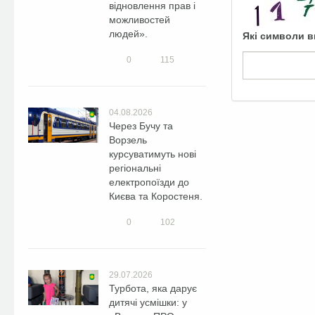
відновлення прав і
можливостей
людей».
Які символи в
0
115
04.08.2026
Через Бучу та
Ворзель
курсуватимуть нові
регіональні
електропоїзди до
Києва та Коростеня.
0
102
29.07.2026
Турбота, яка дарує
дитячі усмішки: у