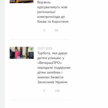
Ворзель
курсуватимуть нові
регіональні
електропоїзди до
Києва та Коростеня.
0
66
29.07.2026
Турбота, яка дарує
дитячі усмішки: у
«ВетеранПРО»
передали подарунки
дітям загиблих і
зниклих безвісти
Захисників України.
0
166