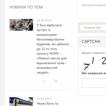
НОВИНИ ПО ТЕМІ
04.08.2026
У Бучі відбулася
зустріч із
мешканцями
багатоквартирних
CAPTCHA
будинків, які увійшли
до 11-го лоту
Введіть символи з
проєкту HOPE –
«Ремонт житла для
відновлення прав і
можливостей
людей».
Які символи в
0
78
04.08.2026
Через Бучу та