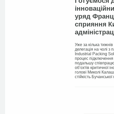
Готуємося 
інноваційни
уряд Франці
сприяння Ки
адміністраці
Уже за кілька тижні
делегація на чолі з
Industrial Packing S
процес підключення 
подальшу співпрацю 
об’єктів критичної і
голові Миколі Калашн
стійкість Бучанської
Facebook