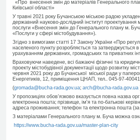
«Про внесення змін до матеріалів Генерального плану 
Київської області»
У травні 2021 року Бучанською міською радою укладе
державний науково-дослідний інститут проектування 
послуги «Внесення змін до Генерального плану м. Буча
«Послуги у сфері містобудування»).
Згідно з вимогами статті 17 Закону України «Про регу
населеного пункту розробляється та затверджується в 
урахуванням державних, громадських та приватних інт
Враховуючи наведене, всі бажаючі фізичні та юридичні
проекту містобудівної документації щодо розвитку міс
червня 2021 року до Бучанської міської ради у паперо
Енергетиків, 12, приміщення ЦНАП, тел.. 045-97-40041
(
gromada@bucha-rada.gov.ua
;
arch@bucha-rada.gov.ua
У пропозиціях обов’язково вказується повна назва орг
електронна пошта; прізвище, ім’я та по-батькові керівн
адреса проживання; телефон та електронна пошта (за н
З матеріалами Генерального плану м. Буча можна оз
https://www.bucha-rada.gov.ua/master-plan-city