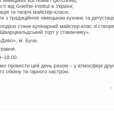
 німецьких костюмів і фотозона;
ті від Goethe-Institut в Україні;
ація та творчі майстер-класи;
и з традиційною німецькою кухнею та дегустаці
одією стане кулінарний майстер-клас зі створ
Шварцвальдський торт у стаканчику».
«Диво», м. Буча.
травня.
0–18:00.
о провести цей день разом – у атмосфері дру
го обміну та гарного настрою.
book
Twitter
0