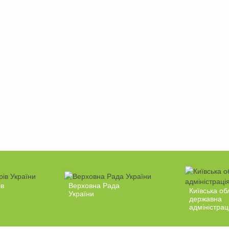
ів
Верховна Рада
Київська об
України
державна
адміністрац