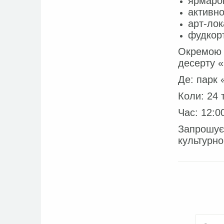
ярмарок
активнос
арт-лок
фудкорт
Окремою п
десерту «
Де: парк 
Коли: 24 
Час: 12:0
Запрошуєм
культурно
Face