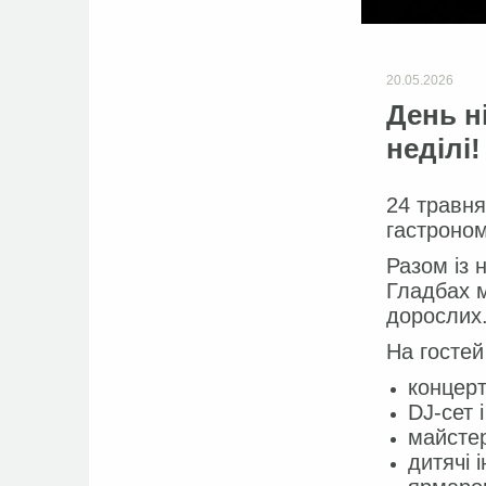
20.05.2026
День ні
неділі!
24 травня
гастроном
Разом із 
Гладбах м
дорослих
На гостей
концерт
DJ-сет 
майстер
дитячі 