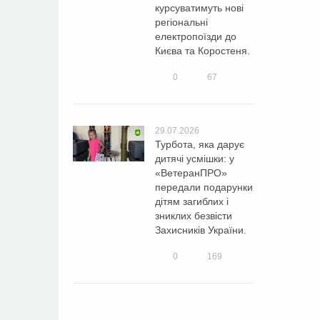
курсуватимуть нові
регіональні
електропоїзди до
Києва та Коростеня.
0
67
29.07.2026
Турбота, яка дарує
дитячі усмішки: у
«ВетеранПРО»
передали подарунки
дітям загиблих і
зниклих безвісти
Захисників України.
0
169