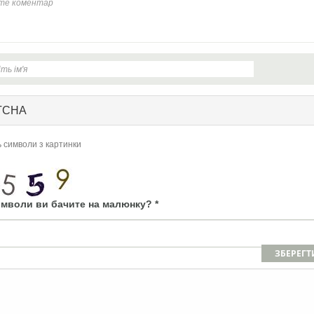
TCHA
ь символи з картинки
имволи ви бачите на малюнку?
*
ЗБЕРЕГТ