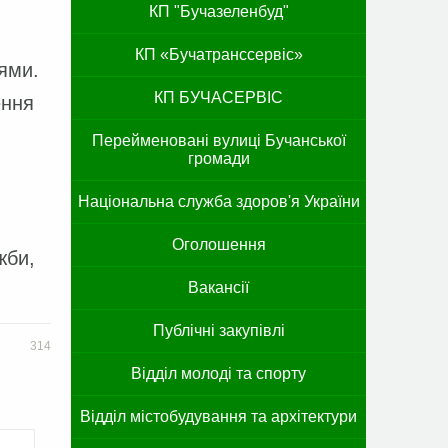
КП "Бучазеленбуд"
КП «Бучатранссервіс»
ями.
КП БУЧАСЕРВІС
ення
Перейменовані вулиці Бучанської
громади
Національна служба здоров'я України
Оголошення
жби,
Вакансії
Публічні закупівлі
314
Відділ молоді та спорту
Відділ містобудування та архітектури