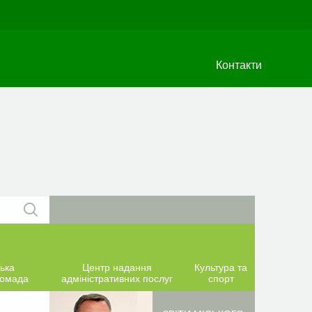
Контакти
ька
Центр надання
Культура та
ромада
адміністративних послуг
спорт