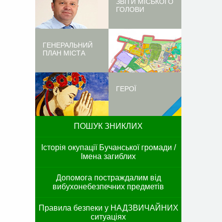
ЗВІТИ МІСЬКОГО
ГОЛОВИ
ГЕНЕРАЛЬНИЙ
ПЛАН МІСТА
ГЕРОЇ
ПОШУК ЗНИКЛИХ
Історія окупації Бучанської громади /
Імена загиблих
Допомога постраждалим від
вибухонебезпечних предметів
Правила безпеки у НАДЗВИЧАЙНИХ
ситуаціях