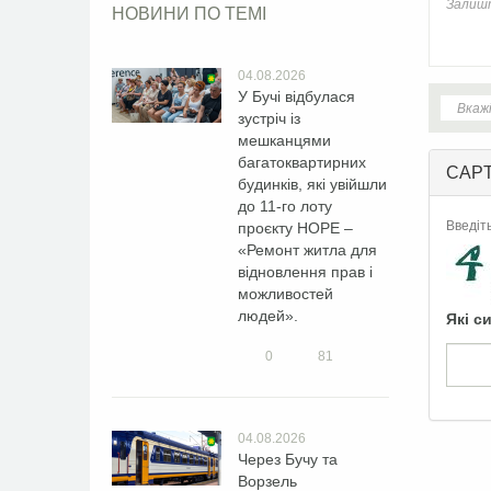
НОВИНИ ПО ТЕМІ
04.08.2026
У Бучі відбулася
зустріч із
мешканцями
багатоквартирних
CAP
будинків, які увійшли
до 11-го лоту
Введіт
проєкту HOPE –
«Ремонт житла для
відновлення прав і
можливостей
людей».
Які с
0
81
04.08.2026
Через Бучу та
Ворзель