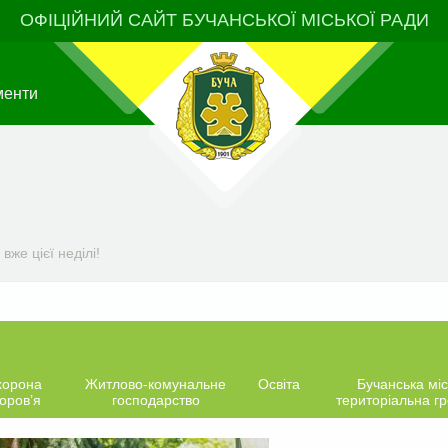
ОФІЦІЙНИЙ САЙТ БУЧАНСЬКОЇ МІСЬКОЇ РАДИ
менти
вже цієї неділі!
хорона
Житлово-комунальне
Освіта
Бучанська міс
оров’я
господарство
територіальна г