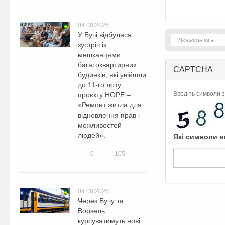
04.08.2026
У Бучі відбулася
зустріч із
мешканцями
багатоквартирних
CAPTCHA
будинків, які увійшли
до 11-го лоту
Введіть символи з
проєкту HOPE –
«Ремонт житла для
відновлення прав і
можливостей
людей».
Які символи в
0
105
04.08.2026
Через Бучу та
Ворзель
курсуватимуть нові