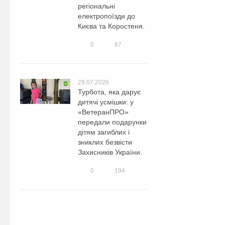
регіональні
електропоїзди до
Києва та Коростеня.
0
87
29.07.2026
Турбота, яка дарує
дитячі усмішки: у
«ВетеранПРО»
передали подарунки
дітям загиблих і
зниклих безвісти
Захисників України.
0
194