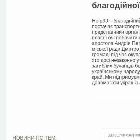
благодійної
Help99 – благодійни
постачає транспортн
представники організ
власні очі побачити 
апостола Андрія Пер
міської ради Дмитро 
громаді під час окуп
хто досі незаконно 
загиблих бучанців б
українському народу
край. Ми підтримуєм
допомагати українськ
Facebook
НОВИНИ ПО ТЕМІ