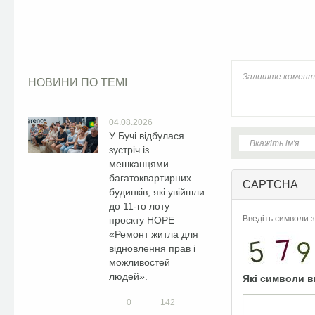
Facebook
НОВИНИ ПО ТЕМІ
04.08.2026
У Бучі відбулася
зустріч із
мешканцями
багатоквартирних
CAPTCHA
будинків, які увійшли
до 11-го лоту
Введіть символи з
проєкту HOPE –
«Ремонт житла для
відновлення прав і
можливостей
людей».
Які символи в
0
142