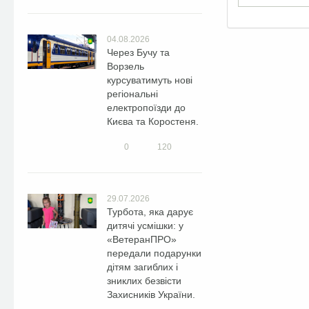
04.08.2026
Через Бучу та
Ворзель
курсуватимуть нові
регіональні
електропоїзди до
Києва та Коростеня.
0
120
29.07.2026
Турбота, яка дарує
дитячі усмішки: у
«ВетеранПРО»
передали подарунки
дітям загиблих і
зниклих безвісти
Захисників України.