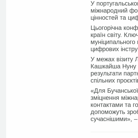
У португальсько
міжнародний фо
цінностей та циф
Цьогорічна конф
країн світу. Кл
муніципального
цифрових інстру
У межах візиту 
Кашкайша Нуну 
результати парт
спільних проєкті
«Для Бучансько
зміцнення міжна
контактами та г
допоможуть зроб
сучаснішими», 